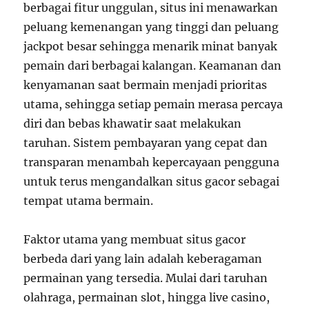
berbagai fitur unggulan, situs ini menawarkan
peluang kemenangan yang tinggi dan peluang
jackpot besar sehingga menarik minat banyak
pemain dari berbagai kalangan. Keamanan dan
kenyamanan saat bermain menjadi prioritas
utama, sehingga setiap pemain merasa percaya
diri dan bebas khawatir saat melakukan
taruhan. Sistem pembayaran yang cepat dan
transparan menambah kepercayaan pengguna
untuk terus mengandalkan situs gacor sebagai
tempat utama bermain.
Faktor utama yang membuat situs gacor
berbeda dari yang lain adalah keberagaman
permainan yang tersedia. Mulai dari taruhan
olahraga, permainan slot, hingga live casino,