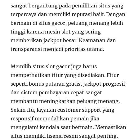
sangat bergantung pada pemilihan situs yang
terpercaya dan memiliki reputasi baik. Dengan
bermain di situs gacor, peluang menang lebih
tinggi karena mesin slot yang sering
memberikan jackpot besar. Keamanan dan
transparansi menjadi prioritas utama.
Memilih situs slot gacor juga harus
memperhatikan fitur yang disediakan. Fitur
seperti bonus putaran gratis, jackpot progresif,
dan sistem pembayaran cepat sangat
membantu meningkatkan peluang menang.
Selain itu, layanan customer support yang
responsif memudahkan pemain jika
mengalami kendala saat bermain. Memastikan
situs memiliki lisensi resmi sangat penting.