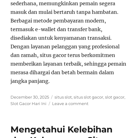
sederhana, memungkinkan pemain segera
masuk dan mulai bertaruh tanpa hambatan.
Berbagai metode pembayaran modern,
termasuk e-wallet dan transfer bank,
disediakan untuk kenyamanan transaksi.
Dengan layanan pelanggan yang profesional
dan ramah, situs gacor terus berkomitmen
memberikan layanan terbaik, sehingga pemain
merasa dihargai dan betah bermain dalam
jangka panjang.
Posted
Tags
December 30, 2025
situs slot
,
situs slot gacor
,
slot gacor
,
on
on
Slot Gacor Hari Ini
Leave a comment
Bagaimana
Teknologi
Big
Mengetahui Kelebihan
Data
Membantu