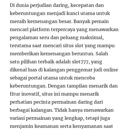
Di dunia perjudian daring, kecepatan dan
keberuntungan menjadi kunci utama untuk
meraih kemenangan besar. Banyak pemain
mencari platform terpercaya yang menawarkan
pengalaman seru dan peluang maksimal,
terutama saat mencari situs slot yang mampu
memberikan kemenangan beruntun. Salah
satu pilihan terbaik adalah slot777, yang
dikenal luas di kalangan penggemar judi online
sebagai portal utama untuk mencoba
keberuntungan. Dengan tampilan menarik dan
fitur inovatif, situs ini mampu menarik
perhatian pecinta permainan daring dari
berbagai kalangan. Tidak hanya menawarkan
variasi permainan yang lengkap, tetapi juga
menjamin keamanan serta kenyamanan saat