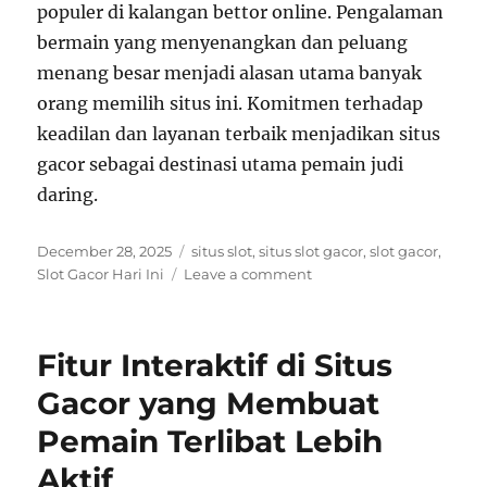
populer di kalangan bettor online. Pengalaman
bermain yang menyenangkan dan peluang
menang besar menjadi alasan utama banyak
orang memilih situs ini. Komitmen terhadap
keadilan dan layanan terbaik menjadikan situs
gacor sebagai destinasi utama pemain judi
daring.
Posted
Tags
December 28, 2025
situs slot
,
situs slot gacor
,
slot gacor
,
on
on
Slot Gacor Hari Ini
Leave a comment
Situs
Gacor
yang
Fitur Interaktif di Situs
Menawarkan
Keuntungan
Gacor yang Membuat
Berlipat
Pemain Terlibat Lebih
dengan
Sistem
Aktif
Referral