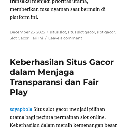
transaksi menjadi prioritas utama,
memberikan rasa nyaman saat bermain di
platform ini.
Posted
Tags
December 25, 2025
situs slot
,
situs slot gacor
,
slot gacor
,
on
on
Slot Gacor Hari Ini
Leave a comment
Peran
Teknologi
Big
Keberhasilan Situs Gacor
Data
dalam
dalam Menjaga
Menyesuaikan
Transparansi dan Fair
Penawaran
di
Play
Situs
Gacor
sayapbola
Situs slot gacor menjadi pilihan
utama bagi pecinta permainan slot online.
Keberhasilan dalam meraih kemenangan besar