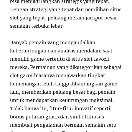
bisa menjadi langkah strategis yang tepat.
Dengan strategi yang tepat dan pemilihan situs
slot yang tepat, peluang meraih jackpot besar
semakin terbuka lebar.
Banyak pemain yang mengandalkan
keberuntungan dan analisis mendalam saat
memilih game tertentu di situs slot favorit
mereka. Permainan yang dikategorikan sebagai
slot gacor biasanya menawarkan tingkat
kemenangan lebih tinggi dibandingkan game
lain, memberikan peluang besar bagi pemain
untuk mendapatkan keuntungan maksimal.
Tidak hanya itu, fitur-fitur inovatif seperti
bonus putaran gratis dan simbol khusus
membuat pengalaman bermain semakin seru