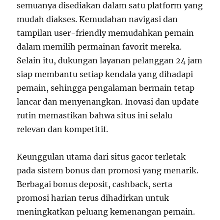
semuanya disediakan dalam satu platform yang
mudah diakses. Kemudahan navigasi dan
tampilan user-friendly memudahkan pemain
dalam memilih permainan favorit mereka.
Selain itu, dukungan layanan pelanggan 24 jam
siap membantu setiap kendala yang dihadapi
pemain, sehingga pengalaman bermain tetap
lancar dan menyenangkan. Inovasi dan update
rutin memastikan bahwa situs ini selalu
relevan dan kompetitif.
Keunggulan utama dari situs gacor terletak
pada sistem bonus dan promosi yang menarik.
Berbagai bonus deposit, cashback, serta
promosi harian terus dihadirkan untuk
meningkatkan peluang kemenangan pemain.