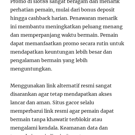
Promo di slot88 sangat beragam dan menarik
perhatian pemain, mulai dari bonus deposit
hingga cashback harian. Penawaran menarik
ini membantu meningkatkan peluang menang
dan memperpanjang waktu bermain. Pemain
dapat memanfaatkan promo secara rutin untuk
mendapatkan keuntungan lebih besar dan
pengalaman bermain yang lebih
menguntungkan.
Menggunakan link alternatif resmi sangat
disarankan agar tetap mendapatkan akses
lancar dan aman. Situs gacor selalu
memperbarui link resmi agar pemain dapat
bermain tanpa khawatir terblokir atau
mengalami kendala. Keamanan data dan