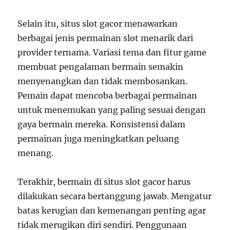
Selain itu, situs slot gacor menawarkan
berbagai jenis permainan slot menarik dari
provider ternama. Variasi tema dan fitur game
membuat pengalaman bermain semakin
menyenangkan dan tidak membosankan.
Pemain dapat mencoba berbagai permainan
untuk menemukan yang paling sesuai dengan
gaya bermain mereka. Konsistensi dalam
permainan juga meningkatkan peluang
menang.
Terakhir, bermain di situs slot gacor harus
dilakukan secara bertanggung jawab. Mengatur
batas kerugian dan kemenangan penting agar
tidak merugikan diri sendiri. Penggunaan