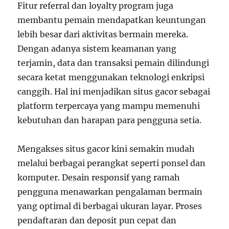
Fitur referral dan loyalty program juga
membantu pemain mendapatkan keuntungan
lebih besar dari aktivitas bermain mereka.
Dengan adanya sistem keamanan yang
terjamin, data dan transaksi pemain dilindungi
secara ketat menggunakan teknologi enkripsi
canggih. Hal ini menjadikan situs gacor sebagai
platform terpercaya yang mampu memenuhi
kebutuhan dan harapan para pengguna setia.
Mengakses situs gacor kini semakin mudah
melalui berbagai perangkat seperti ponsel dan
komputer. Desain responsif yang ramah
pengguna menawarkan pengalaman bermain
yang optimal di berbagai ukuran layar. Proses
pendaftaran dan deposit pun cepat dan