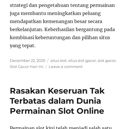
strategi dan pengetahuan tentang permainan
juga membantu meningkatkan peluang
mendapatkan kemenangan besar secara
berkelanjutan. Keberhasilan bergantung pada
kombinasi keberuntungan dan pilihan situs
yang tepat.
Posted
Tags
December 22, 2025
situs slot
,
situs slot gacor
,
slot gacor
,
on
on
Slot Gacor Hari Ini
Leave a comment
Keberhasilan
Situs
Gacor
Rasakan Keseruan Tak
dalam
Menjaga
Terbatas dalam Dunia
Transparansi
Permainan Slot Online
dan
Fair
Play
Permainan slot kini telah menjadi salah satu