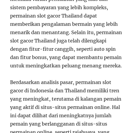
sistem pembayaran yang lebih kompleks,
permainan slot gacor Thailand dapat
memberikan pengalaman bermain yang lebih
menarik dan menantang. Selain itu, permainan
slot gacor Thailand juga telah dilengkapi
dengan fitur-fitur canggih, seperti auto spin
dan fitur bonus, yang dapat membantu pemain
untuk meningkatkan peluang menang mereka.
Berdasarkan analisis pasar, permainan slot
gacor di Indonesia dan Thailand memiliki tren
yang meningkat, terutama di kalangan pemain
yang aktif di situs-situs permainan online. Hal
ini dapat dilihat dari meningkatnya jumlah
pemain yang berlangganan di situs-situs
permainan online, seperti rajabuaya, yang