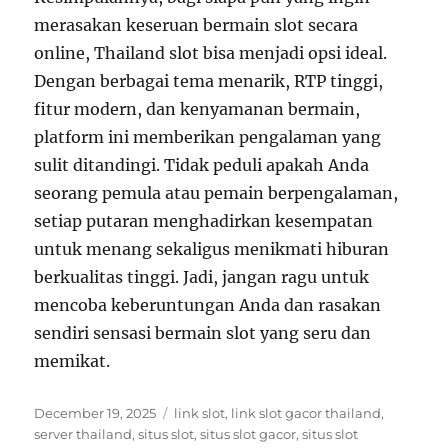
merasakan keseruan bermain slot secara
online, Thailand slot bisa menjadi opsi ideal.
Dengan berbagai tema menarik, RTP tinggi,
fitur modern, dan kenyamanan bermain,
platform ini memberikan pengalaman yang
sulit ditandingi. Tidak peduli apakah Anda
seorang pemula atau pemain berpengalaman,
setiap putaran menghadirkan kesempatan
untuk menang sekaligus menikmati hiburan
berkualitas tinggi. Jadi, jangan ragu untuk
mencoba keberuntungan Anda dan rasakan
sendiri sensasi bermain slot yang seru dan
memikat.
Posted
Tags
December 19, 2025
link slot
,
link slot gacor thailand
,
on
server thailand
,
situs slot
,
situs slot gacor
,
situs slot