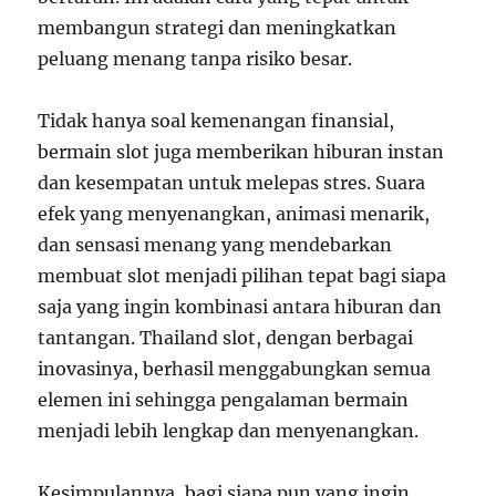
membangun strategi dan meningkatkan
peluang menang tanpa risiko besar.
Tidak hanya soal kemenangan finansial,
bermain slot juga memberikan hiburan instan
dan kesempatan untuk melepas stres. Suara
efek yang menyenangkan, animasi menarik,
dan sensasi menang yang mendebarkan
membuat slot menjadi pilihan tepat bagi siapa
saja yang ingin kombinasi antara hiburan dan
tantangan. Thailand slot, dengan berbagai
inovasinya, berhasil menggabungkan semua
elemen ini sehingga pengalaman bermain
menjadi lebih lengkap dan menyenangkan.
Kesimpulannya, bagi siapa pun yang ingin