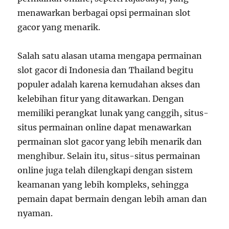
menawarkan berbagai opsi permainan slot
gacor yang menarik.
Salah satu alasan utama mengapa permainan
slot gacor di Indonesia dan Thailand begitu
populer adalah karena kemudahan akses dan
kelebihan fitur yang ditawarkan. Dengan
memiliki perangkat lunak yang canggih, situs-
situs permainan online dapat menawarkan
permainan slot gacor yang lebih menarik dan
menghibur. Selain itu, situs-situs permainan
online juga telah dilengkapi dengan sistem
keamanan yang lebih kompleks, sehingga
pemain dapat bermain dengan lebih aman dan
nyaman.