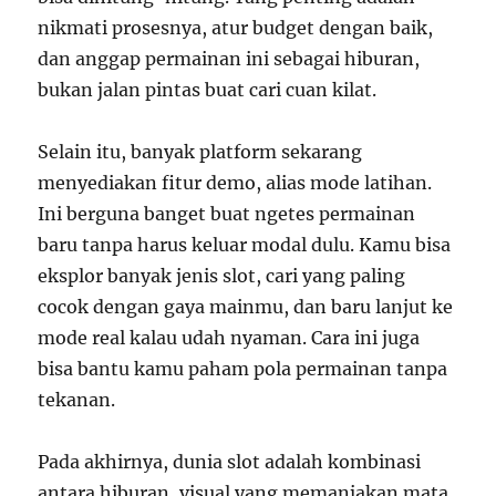
nikmati prosesnya, atur budget dengan baik,
dan anggap permainan ini sebagai hiburan,
bukan jalan pintas buat cari cuan kilat.
Selain itu, banyak platform sekarang
menyediakan fitur demo, alias mode latihan.
Ini berguna banget buat ngetes permainan
baru tanpa harus keluar modal dulu. Kamu bisa
eksplor banyak jenis slot, cari yang paling
cocok dengan gaya mainmu, dan baru lanjut ke
mode real kalau udah nyaman. Cara ini juga
bisa bantu kamu paham pola permainan tanpa
tekanan.
Pada akhirnya, dunia slot adalah kombinasi
antara hiburan, visual yang memanjakan mata,