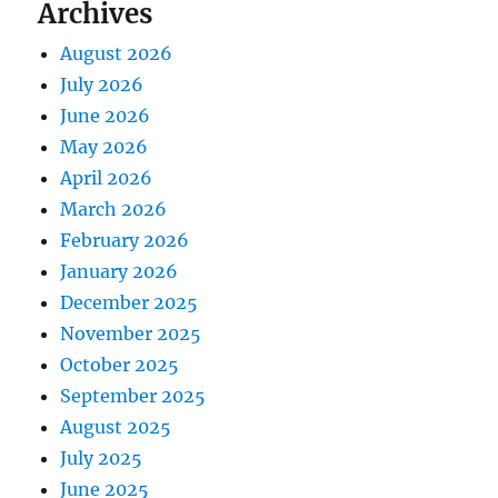
Archives
August 2026
July 2026
June 2026
May 2026
April 2026
March 2026
February 2026
January 2026
December 2025
November 2025
October 2025
September 2025
August 2025
July 2025
June 2025