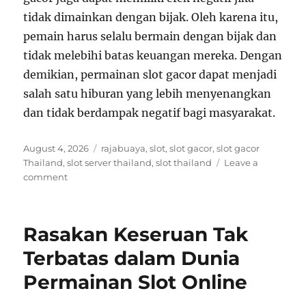
tidak dimainkan dengan bijak. Oleh karena itu,
pemain harus selalu bermain dengan bijak dan
tidak melebihi batas keuangan mereka. Dengan
demikian, permainan slot gacor dapat menjadi
salah satu hiburan yang lebih menyenangkan
dan tidak berdampak negatif bagi masyarakat.
Posted
Tags
August 4, 2026
rajabuaya
,
slot
,
slot gacor
,
slot gacor
on
Thailand
,
slot server thailand
,
slot thailand
Leave a
on
comment
Tingkatkan
Peluang
Menang
Rasakan Keseruan Tak
Anda
dengan
Terbatas dalam Dunia
Teknik
Permainan Slot Online
Memilih
Slot
Gacor