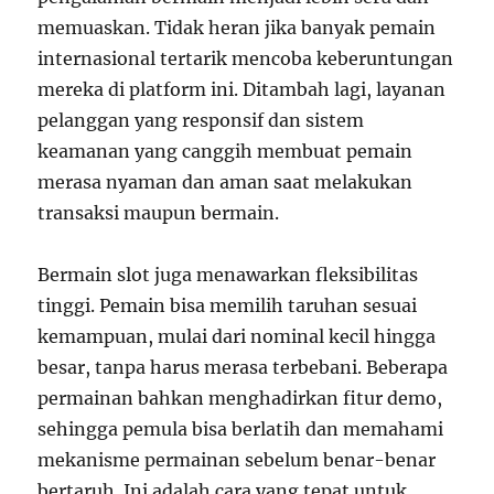
memuaskan. Tidak heran jika banyak pemain
internasional tertarik mencoba keberuntungan
mereka di platform ini. Ditambah lagi, layanan
pelanggan yang responsif dan sistem
keamanan yang canggih membuat pemain
merasa nyaman dan aman saat melakukan
transaksi maupun bermain.
Bermain slot juga menawarkan fleksibilitas
tinggi. Pemain bisa memilih taruhan sesuai
kemampuan, mulai dari nominal kecil hingga
besar, tanpa harus merasa terbebani. Beberapa
permainan bahkan menghadirkan fitur demo,
sehingga pemula bisa berlatih dan memahami
mekanisme permainan sebelum benar-benar
bertaruh. Ini adalah cara yang tepat untuk