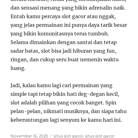
dan sensasi menang yang bikin adrenalin naik.
Entah kamu percaya slot gacor atau nggak,
yang jelas permainan ini punya daya tarik besar
yang bikin komunitasnya terus tumbuh.
Selama dimainkan dengan santai dan tetap
sadar batas, slot bisa jadi hiburan yang fun,
ringan, dan cukup seru buat nemenin waktu
luang.
Jadi, kalau kamu lagi cari permainan yang
simple tapi tetap bikin hati deg-degan kecil,
slot adalah pilihan yang cocok banget. Spin
pelan-pelan, nikmati musiknya, dan siapa tahu
keberuntungan lagi senyum ke kamu hari ini.
Posted
Tags
November 16, 2025
situs slot gacor
,
situs slot gacor