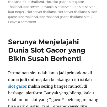
thailand
,
situs thailand
,
slot
,
slot gacor
,
slot gacor
Thailand
,
slot server kamboja
,
slot server luar
,
slot server
luar negeri
,
slot server thailand
,
slot server thailand super
gacor
,
slot thailand
,
slot thailand gacor
,
thailand slot
on
Leave a comment
Rasakan
Keseruan
Tak
Serunya Menjelajahi
Terbatas
dalam
Dunia Slot Gacor yang
Dunia
Bikin Susah Berhenti
Permainan
Slot
Online
Permainan slot udah lama jadi primadona di
dunia
judi online
, dan belakangan ini istilah
slot gacor
makin sering banget muncul di
berbagai platform. Banyak yang bilang, kalau
udah nemu slot yang “gacor”, peluang menang
bisa naik drastis. Tapi… emang kayak gitu