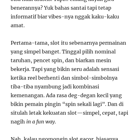
benerannya? Yuk bahas santai tapi tetap
informatif biar vibes-nya nggak kaku-kaku
amat.
Pertama-tama, slot itu sebenarnya permainan
yang simpel banget. Tinggal pilih nominal
taruhan, pencet spin, dan biarkan mesin
bekerja. Tapi yang bikin seru adalah sensasi
ketika reel berhenti dan simbol-simbolnya
tiba-tiba nyambung jadi kombinasi
kemenangan. Ada rasa deg-degan kecil yang
bikin pemain pingin “spin sekali lagi”. Dan di
situlah letak kekuatan slot—simpel, cepat, tapi
nagih
in a fun way
.
Nah, kalau ngomongin slot gacor, biasanya