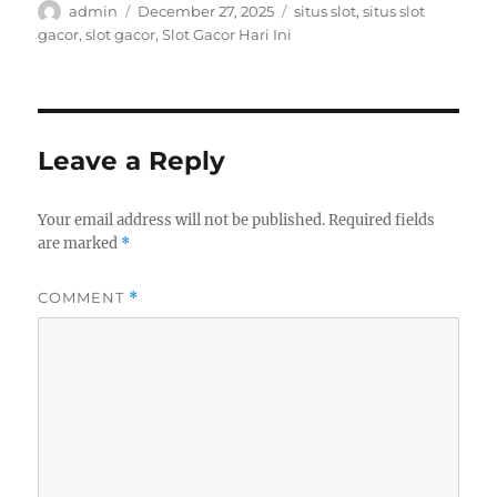
Author
Posted
Tags
admin
December 27, 2025
situs slot
,
situs slot
on
gacor
,
slot gacor
,
Slot Gacor Hari Ini
Leave a Reply
Your email address will not be published.
Required fields
are marked
*
COMMENT
*