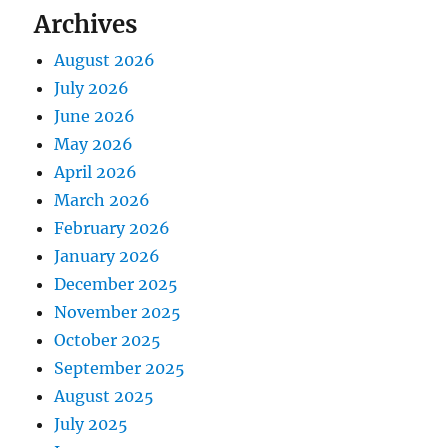
Archives
August 2026
July 2026
June 2026
May 2026
April 2026
March 2026
February 2026
January 2026
December 2025
November 2025
October 2025
September 2025
August 2025
July 2025