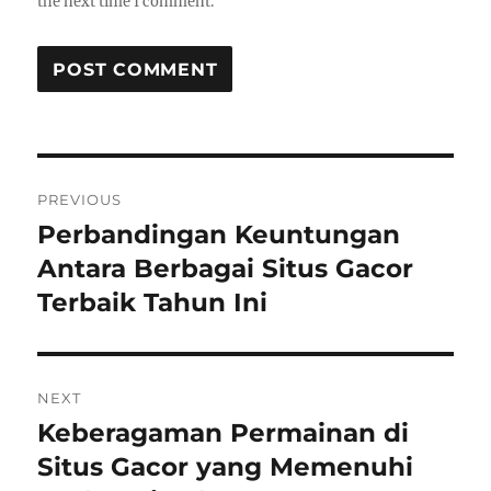
the next time I comment.
Post
PREVIOUS
navigation
Perbandingan Keuntungan
Previous
post:
Antara Berbagai Situs Gacor
Terbaik Tahun Ini
NEXT
Keberagaman Permainan di
Next
post:
Situs Gacor yang Memenuhi