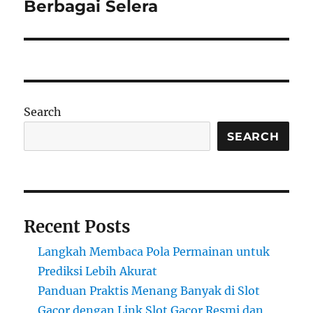
Berbagai Selera
Search
SEARCH
Recent Posts
Langkah Membaca Pola Permainan untuk
Prediksi Lebih Akurat
Panduan Praktis Menang Banyak di Slot
Gacor dengan Link Slot Gacor Resmi dan