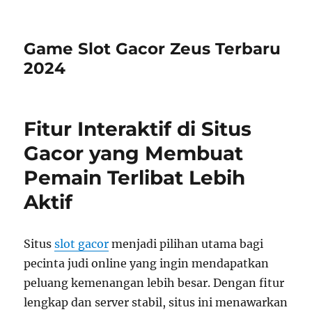
Game Slot Gacor Zeus Terbaru
2024
Fitur Interaktif di Situs
Gacor yang Membuat
Pemain Terlibat Lebih
Aktif
Situs
slot gacor
menjadi pilihan utama bagi
pecinta judi online yang ingin mendapatkan
peluang kemenangan lebih besar. Dengan fitur
lengkap dan server stabil, situs ini menawarkan