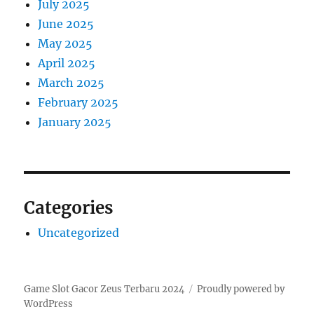
July 2025
June 2025
May 2025
April 2025
March 2025
February 2025
January 2025
Categories
Uncategorized
Game Slot Gacor Zeus Terbaru 2024
Proudly powered by
WordPress