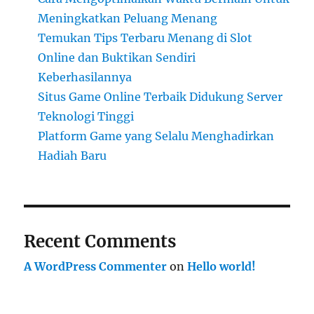
Meningkatkan Peluang Menang
Temukan Tips Terbaru Menang di Slot
Online dan Buktikan Sendiri
Keberhasilannya
Situs Game Online Terbaik Didukung Server
Teknologi Tinggi
Platform Game yang Selalu Menghadirkan
Hadiah Baru
Recent Comments
A WordPress Commenter
on
Hello world!