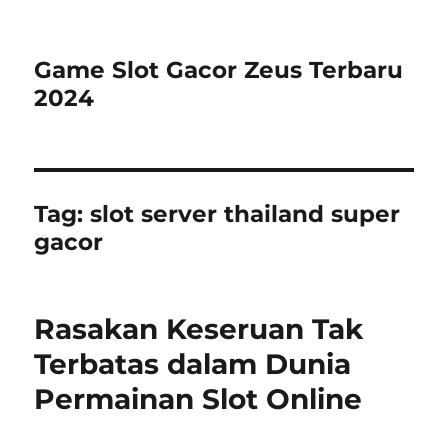
Game Slot Gacor Zeus Terbaru
2024
Tag:
slot server thailand super
gacor
Rasakan Keseruan Tak
Terbatas dalam Dunia
Permainan Slot Online