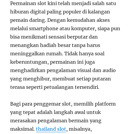
Permainan slot kini telah menjadi salah satu
hiburan digital paling populer di kalangan
pemain daring. Dengan kemudahan akses
melalui smartphone atau komputer, siapa pun
bisa menikmati sensasi berputar dan
menangkan hadiah besar tanpa harus
meninggalkan rumah. Tidak hanya soal
keberuntungan, permainan ini juga
menghadirkan pengalaman visual dan audio
yang menghibur, membuat setiap putaran
terasa seperti petualangan tersendiri.
Bagi para penggemar slot, memilih platform
yang tepat adalah langkah awal untuk
merasakan pengalaman bermain yang
maksimal.
thailand slot
, misalnya,