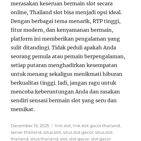
merasakan keseruan bermain slot secara
online, Thailand slot bisa menjadi opsi ideal.
Dengan berbagai tema menarik, RTP tinggi,
fitur modern, dan kenyamanan bermain,
platform ini memberikan pengalaman yang
sulit ditandingi. Tidak peduli apakah Anda
seorang pemula atau pemain berpengalaman,
setiap putaran menghadirkan kesempatan
untuk menang sekaligus menikmati hiburan
berkualitas tinggi. Jadi, jangan ragu untuk
mencoba keberuntungan Anda dan rasakan
sendiri sensasi bermain slot yang seru dan
memikat.
Posted
Tags
December 19, 2025
link slot
,
link slot gacor thailand
,
on
server thailand
,
situs slot
,
situs slot gacor
,
situs slot
thailand
,
situs thailand
,
slot
,
slot gacor
,
slot gacor