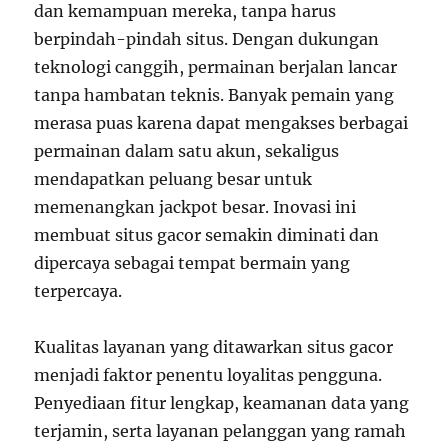
dan kemampuan mereka, tanpa harus
berpindah-pindah situs. Dengan dukungan
teknologi canggih, permainan berjalan lancar
tanpa hambatan teknis. Banyak pemain yang
merasa puas karena dapat mengakses berbagai
permainan dalam satu akun, sekaligus
mendapatkan peluang besar untuk
memenangkan jackpot besar. Inovasi ini
membuat situs gacor semakin diminati dan
dipercaya sebagai tempat bermain yang
terpercaya.
Kualitas layanan yang ditawarkan situs gacor
menjadi faktor penentu loyalitas pengguna.
Penyediaan fitur lengkap, keamanan data yang
terjamin, serta layanan pelanggan yang ramah