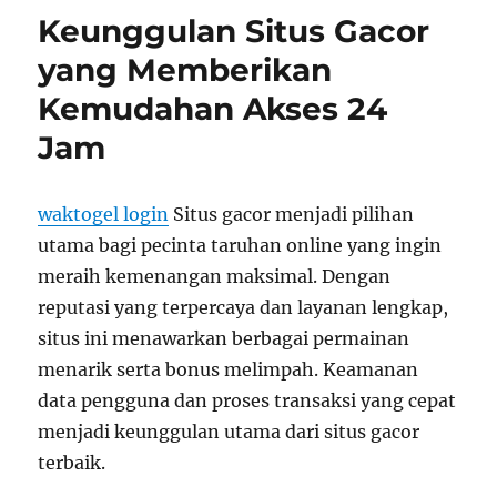
di
Keunggulan Situs Gacor
Situs
Gacor
yang Memberikan
yang
Kemudahan Akses 24
Menggunakan
Sistem
Jam
Otomatisasi
waktogel login
Situs gacor menjadi pilihan
utama bagi pecinta taruhan online yang ingin
meraih kemenangan maksimal. Dengan
reputasi yang terpercaya dan layanan lengkap,
situs ini menawarkan berbagai permainan
menarik serta bonus melimpah. Keamanan
data pengguna dan proses transaksi yang cepat
menjadi keunggulan utama dari situs gacor
terbaik.