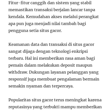
Fitur-fitur canggih dan sistem yang stabil
memastikan transaksi berjalan lancar tanpa
kendala. Kemudahan akses melalui perangkat
apa pun juga menjadi nilai tambah bagi
pengguna setia situs gacor.
Keamanan data dan transaksi di situs gacor
sangat dijaga dengan teknologi enkripsi
terbaru. Hal ini memberikan rasa aman bagi
pemain dalam melakukan deposit maupun
withdraw. Dukungan layanan pelanggan yang
responsif juga membuat pengalaman bermain
semakin nyaman dan terpercaya.
Popularitas situs gacor terus meningkat karena
reputasinya yang terbukti mampu memberikan