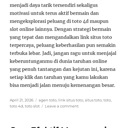
menjadi daya tarik tersendiri sekaligus
motivasi untuk terus aktif bermain dan
mengeksplorasi peluang di toto 4d maupun
slot online lainnya. Dengan strategi bermain
yang tepat dan mengandalkan link situs toto
terpercaya, peluang keberhasilan pun semakin
terbuka lebar. Jadi, jangan ragu untuk menjajal
keberuntunganmu di dunia taruhan online
yang penuh tantangan dan kejutan ini, karena
setiap klik dan taruhan yang kamu lakukan
bisa menjadi jalan menuju kemenangan besar.
Posted
Tags
April 21, 2026
agen toto
,
link situs toto
,
situs toto
,
toto
,
on
on
toto 4d
,
toto slot
Leave a comment
Strategi
Bermain
Toto