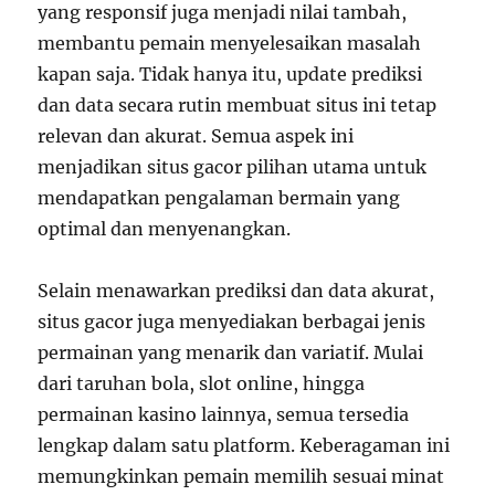
yang responsif juga menjadi nilai tambah,
membantu pemain menyelesaikan masalah
kapan saja. Tidak hanya itu, update prediksi
dan data secara rutin membuat situs ini tetap
relevan dan akurat. Semua aspek ini
menjadikan situs gacor pilihan utama untuk
mendapatkan pengalaman bermain yang
optimal dan menyenangkan.
Selain menawarkan prediksi dan data akurat,
situs gacor juga menyediakan berbagai jenis
permainan yang menarik dan variatif. Mulai
dari taruhan bola, slot online, hingga
permainan kasino lainnya, semua tersedia
lengkap dalam satu platform. Keberagaman ini
memungkinkan pemain memilih sesuai minat