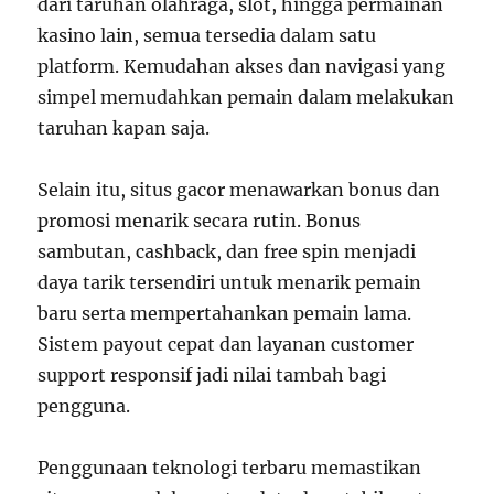
dari taruhan olahraga, slot, hingga permainan
kasino lain, semua tersedia dalam satu
platform. Kemudahan akses dan navigasi yang
simpel memudahkan pemain dalam melakukan
taruhan kapan saja.
Selain itu, situs gacor menawarkan bonus dan
promosi menarik secara rutin. Bonus
sambutan, cashback, dan free spin menjadi
daya tarik tersendiri untuk menarik pemain
baru serta mempertahankan pemain lama.
Sistem payout cepat dan layanan customer
support responsif jadi nilai tambah bagi
pengguna.
Penggunaan teknologi terbaru memastikan