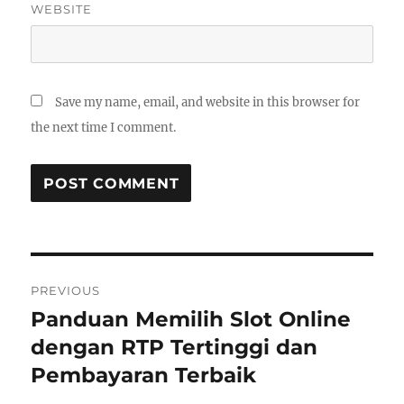
WEBSITE
Save my name, email, and website in this browser for
the next time I comment.
Post
PREVIOUS
navigation
Panduan Memilih Slot Online
Previous
post:
dengan RTP Tertinggi dan
Pembayaran Terbaik