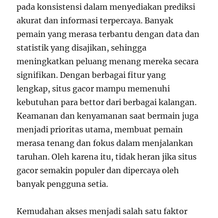
pada konsistensi dalam menyediakan prediksi
akurat dan informasi terpercaya. Banyak
pemain yang merasa terbantu dengan data dan
statistik yang disajikan, sehingga
meningkatkan peluang menang mereka secara
signifikan. Dengan berbagai fitur yang
lengkap, situs gacor mampu memenuhi
kebutuhan para bettor dari berbagai kalangan.
Keamanan dan kenyamanan saat bermain juga
menjadi prioritas utama, membuat pemain
merasa tenang dan fokus dalam menjalankan
taruhan. Oleh karena itu, tidak heran jika situs
gacor semakin populer dan dipercaya oleh
banyak pengguna setia.
Kemudahan akses menjadi salah satu faktor