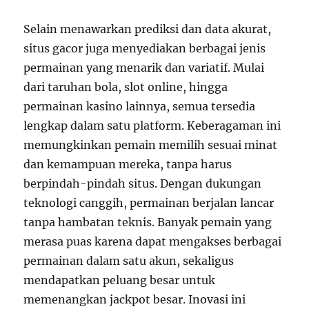
Selain menawarkan prediksi dan data akurat,
situs gacor juga menyediakan berbagai jenis
permainan yang menarik dan variatif. Mulai
dari taruhan bola, slot online, hingga
permainan kasino lainnya, semua tersedia
lengkap dalam satu platform. Keberagaman ini
memungkinkan pemain memilih sesuai minat
dan kemampuan mereka, tanpa harus
berpindah-pindah situs. Dengan dukungan
teknologi canggih, permainan berjalan lancar
tanpa hambatan teknis. Banyak pemain yang
merasa puas karena dapat mengakses berbagai
permainan dalam satu akun, sekaligus
mendapatkan peluang besar untuk
memenangkan jackpot besar. Inovasi ini