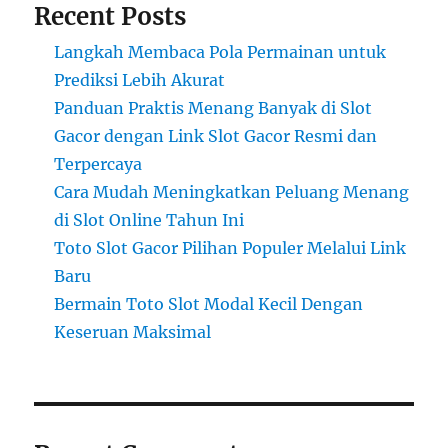
Recent Posts
Langkah Membaca Pola Permainan untuk
Prediksi Lebih Akurat
Panduan Praktis Menang Banyak di Slot
Gacor dengan Link Slot Gacor Resmi dan
Terpercaya
Cara Mudah Meningkatkan Peluang Menang
di Slot Online Tahun Ini
Toto Slot Gacor Pilihan Populer Melalui Link
Baru
Bermain Toto Slot Modal Kecil Dengan
Keseruan Maksimal