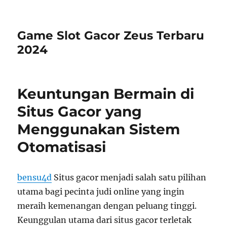
Game Slot Gacor Zeus Terbaru
2024
Keuntungan Bermain di
Situs Gacor yang
Menggunakan Sistem
Otomatisasi
bensu4d
Situs gacor menjadi salah satu pilihan
utama bagi pecinta judi online yang ingin
meraih kemenangan dengan peluang tinggi.
Keunggulan utama dari situs gacor terletak