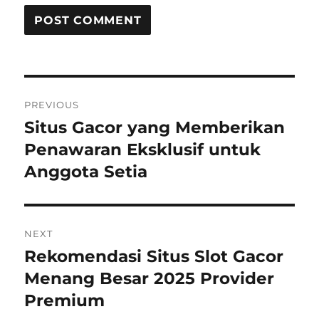
Post
PREVIOUS
navigation
Situs Gacor yang Memberikan
Previous
post:
Penawaran Eksklusif untuk
Anggota Setia
NEXT
Rekomendasi Situs Slot Gacor
Next
post:
Menang Besar 2025 Provider
Premium