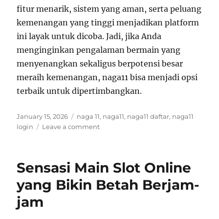
fitur menarik, sistem yang aman, serta peluang
kemenangan yang tinggi menjadikan platform
ini layak untuk dicoba. Jadi, jika Anda
menginginkan pengalaman bermain yang
menyenangkan sekaligus berpotensi besar
meraih kemenangan, naga11 bisa menjadi opsi
terbaik untuk dipertimbangkan.
Posted
Tags
January 15, 2026
naga 11
,
naga11
,
naga11 daftar
,
naga11
on
on
login
Leave a comment
Cara
Menghindari
Kalah
Sensasi Main Slot Online
Saat
Main
yang Bikin Betah Berjam-
Slot
jam
Gacor