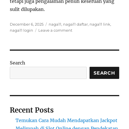
tetapi juga pengalaman penuh keseruan yang
sulit dilupakan.
Posted
Tags
December 6, 2025
naga11
,
naga11 daftar
,
naga11 link
,
on
on
naga11 login
Leave a comment
Keseruan
Tak
Terbendung
di
Dunia
Search
Slot
Online
SEARCH
Modern
Recent Posts
Temukan Cara Mudah Mendapatkan Jackpot
Melimpah di Slot Online dengan Pendekatan