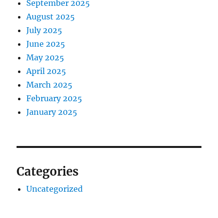
September 2025
August 2025
July 2025
June 2025
May 2025
April 2025
March 2025
February 2025
January 2025
Categories
Uncategorized