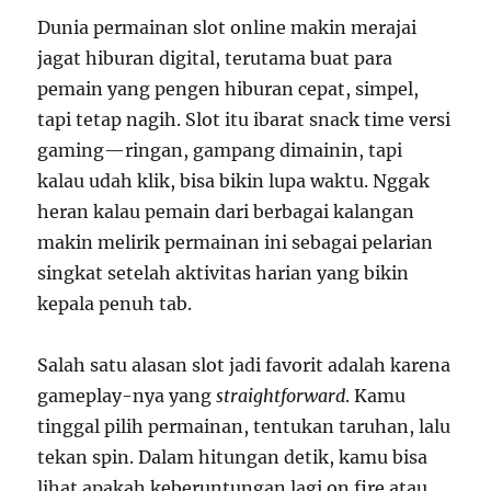
Dunia permainan slot online makin merajai
jagat hiburan digital, terutama buat para
pemain yang pengen hiburan cepat, simpel,
tapi tetap nagih. Slot itu ibarat snack time versi
gaming—ringan, gampang dimainin, tapi
kalau udah klik, bisa bikin lupa waktu. Nggak
heran kalau pemain dari berbagai kalangan
makin melirik permainan ini sebagai pelarian
singkat setelah aktivitas harian yang bikin
kepala penuh tab.
Salah satu alasan slot jadi favorit adalah karena
gameplay-nya yang
straightforward
. Kamu
tinggal pilih permainan, tentukan taruhan, lalu
tekan spin. Dalam hitungan detik, kamu bisa
lihat apakah keberuntungan lagi on fire atau