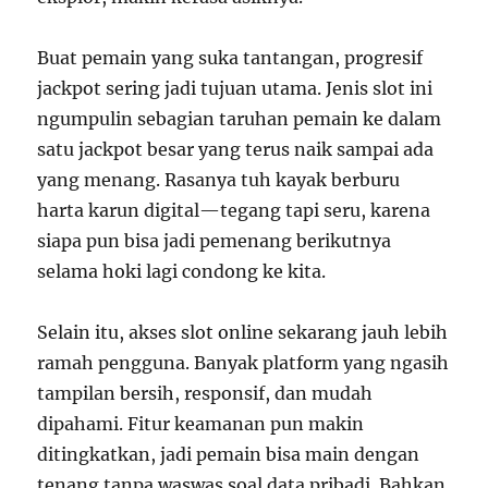
Buat pemain yang suka tantangan, progresif
jackpot sering jadi tujuan utama. Jenis slot ini
ngumpulin sebagian taruhan pemain ke dalam
satu jackpot besar yang terus naik sampai ada
yang menang. Rasanya tuh kayak berburu
harta karun digital—tegang tapi seru, karena
siapa pun bisa jadi pemenang berikutnya
selama hoki lagi condong ke kita.
Selain itu, akses slot online sekarang jauh lebih
ramah pengguna. Banyak platform yang ngasih
tampilan bersih, responsif, dan mudah
dipahami. Fitur keamanan pun makin
ditingkatkan, jadi pemain bisa main dengan
tenang tanpa waswas soal data pribadi. Bahkan