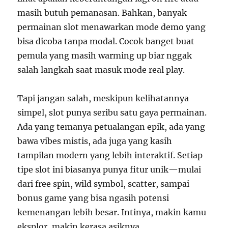
masih butuh pemanasan. Bahkan, banyak
permainan slot menawarkan mode demo yang
bisa dicoba tanpa modal. Cocok banget buat
pemula yang masih warming up biar nggak
salah langkah saat masuk mode real play.
Tapi jangan salah, meskipun kelihatannya
simpel, slot punya seribu satu gaya permainan.
Ada yang temanya petualangan epik, ada yang
bawa vibes mistis, ada juga yang kasih
tampilan modern yang lebih interaktif. Setiap
tipe slot ini biasanya punya fitur unik—mulai
dari free spin, wild symbol, scatter, sampai
bonus game yang bisa ngasih potensi
kemenangan lebih besar. Intinya, makin kamu
eksplor, makin kerasa asiknya.