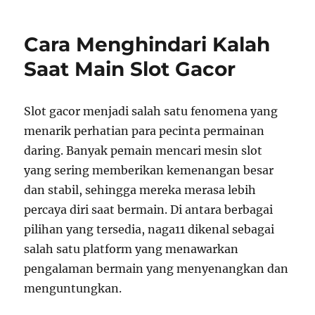
Rahasia
Slot
Cara Menghindari Kalah
Online
Anti
Saat Main Slot Gacor
Boncos
di
Situs
Slot gacor menjadi salah satu fenomena yang
Slot
menarik perhatian para pecinta permainan
Favorit
dengan
daring. Banyak pemain mencari mesin slot
Fitur
yang sering memberikan kemenangan besar
Auto
dan stabil, sehingga mereka merasa lebih
Scatter
percaya diri saat bermain. Di antara berbagai
pilihan yang tersedia, naga11 dikenal sebagai
salah satu platform yang menawarkan
pengalaman bermain yang menyenangkan dan
menguntungkan.