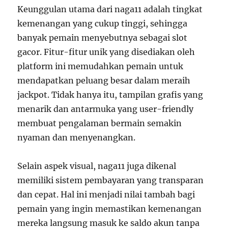
Keunggulan utama dari naga11 adalah tingkat
kemenangan yang cukup tinggi, sehingga
banyak pemain menyebutnya sebagai slot
gacor. Fitur-fitur unik yang disediakan oleh
platform ini memudahkan pemain untuk
mendapatkan peluang besar dalam meraih
jackpot. Tidak hanya itu, tampilan grafis yang
menarik dan antarmuka yang user-friendly
membuat pengalaman bermain semakin
nyaman dan menyenangkan.
Selain aspek visual, naga11 juga dikenal
memiliki sistem pembayaran yang transparan
dan cepat. Hal ini menjadi nilai tambah bagi
pemain yang ingin memastikan kemenangan
mereka langsung masuk ke saldo akun tanpa