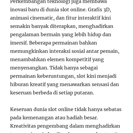
Perkembangan teknologi juga membawa
inovasi baru di dunia slot online. Grafis 3D,
animasi cinematic, dan fitur interaktif kini
semakin banyak diterapkan, menghadirkan
pengalaman bermain yang lebih hidup dan
imersif. Beberapa permainan bahkan
memungkinkan interaksi sosial antar pemain,
menambahkan elemen kompetitif yang
menyenangkan. Tidak hanya sebagai
permainan keberuntungan, slot kini menjadi
hiburan kreatif yang menawarkan sensasi dan
keseruan berbeda di setiap putaran.
Keseruan dunia slot online tidak hanya sebatas
pada kemenangan atau hadiah besar.
Kreativitas pengembang dalam menghadirkan