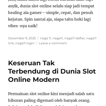
asyik, dunia slot online selalu siap jadi tempat
healing ala gamer—simple, cepat, dan penuh
kejutan. Spin santai aja, siapa tahu hoki lagi
vibes-nya naik!
Posted
Tags
December 9, 2025
naga 11
,
naga11
,
naga11 daftar
,
naga11
on
on
link
,
naga11 login
Leave a comment
Sensasi
Main
Slot
Keseruan Tak
Online
yang
Terbendung di Dunia Slot
Bikin
Online Modern
Betah
Berjam-
jam
Permainan slot online kini menjadi salah satu
hiburan paling digemari oleh banyak orang.