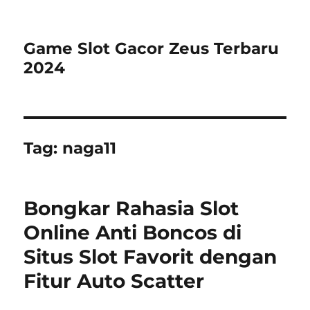
Game Slot Gacor Zeus Terbaru
2024
Tag:
naga11
Bongkar Rahasia Slot
Online Anti Boncos di
Situs Slot Favorit dengan
Fitur Auto Scatter