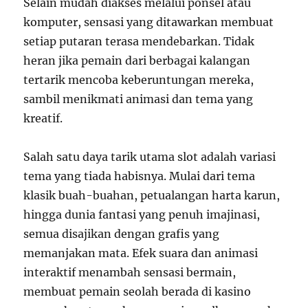
Selain mudah diakses melalui ponsel atau
komputer, sensasi yang ditawarkan membuat
setiap putaran terasa mendebarkan. Tidak
heran jika pemain dari berbagai kalangan
tertarik mencoba keberuntungan mereka,
sambil menikmati animasi dan tema yang
kreatif.
Salah satu daya tarik utama slot adalah variasi
tema yang tiada habisnya. Mulai dari tema
klasik buah-buahan, petualangan harta karun,
hingga dunia fantasi yang penuh imajinasi,
semua disajikan dengan grafis yang
memanjakan mata. Efek suara dan animasi
interaktif menambah sensasi bermain,
membuat pemain seolah berada di kasino