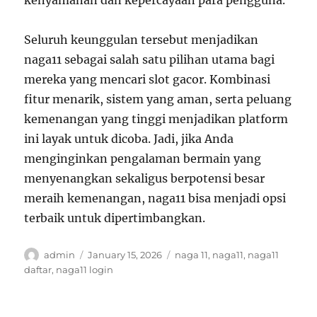
kenyamanan dan kepercayaan para pengguna.
Seluruh keunggulan tersebut menjadikan
naga11 sebagai salah satu pilihan utama bagi
mereka yang mencari slot gacor. Kombinasi
fitur menarik, sistem yang aman, serta peluang
kemenangan yang tinggi menjadikan platform
ini layak untuk dicoba. Jadi, jika Anda
menginginkan pengalaman bermain yang
menyenangkan sekaligus berpotensi besar
meraih kemenangan, naga11 bisa menjadi opsi
terbaik untuk dipertimbangkan.
Author
Posted
Tags
admin
January 15, 2026
naga 11
,
naga11
,
naga11
on
daftar
,
naga11 login