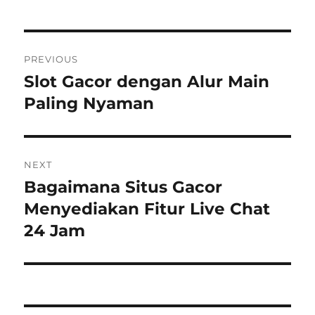
Post
PREVIOUS
navigation
Slot Gacor dengan Alur Main
Previous
post:
Paling Nyaman
NEXT
Bagaimana Situs Gacor
Next
post:
Menyediakan Fitur Live Chat
24 Jam