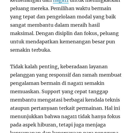
kemenangan dari
naga11
untuk meningkatkan
peluang mereka. Pemilihan waktu bermain
yang tepat dan pengelolaan modal yang baik
sangat membantu dalam meraih hasil
maksimal. Dengan disiplin dan fokus, peluang
untuk mendapatkan kemenangan besar pun
semakin terbuka.
Tidak kalah penting, keberadaan layanan
pelanggan yang responsif dan ramah membuat
pengalaman bermain di naga11 semakin
memuaskan. Support yang cepat tanggap
membantu mengatasi berbagai kendala teknis
ataupun pertanyaan terkait permainan. Hal ini
menunjukkan bahwa naga11 tidak hanya fokus
pada aspek hiburan, tetapi juga menjaga