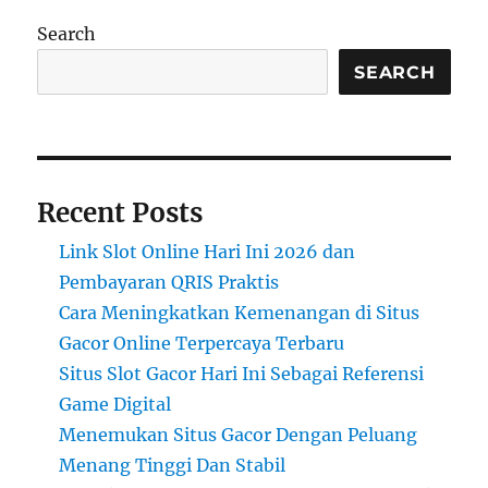
Search
SEARCH
Recent Posts
Link Slot Online Hari Ini 2026 dan
Pembayaran QRIS Praktis
Cara Meningkatkan Kemenangan di Situs
Gacor Online Terpercaya Terbaru
Situs Slot Gacor Hari Ini Sebagai Referensi
Game Digital
Menemukan Situs Gacor Dengan Peluang
Menang Tinggi Dan Stabil