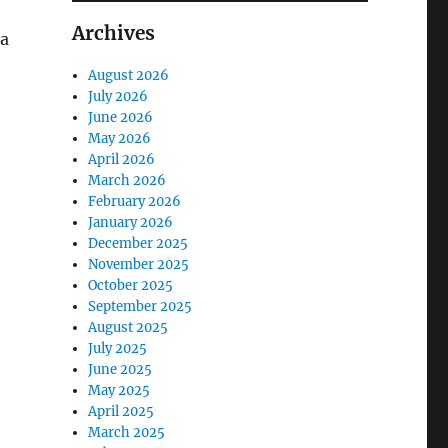
Archives
ka
August 2026
July 2026
June 2026
May 2026
April 2026
March 2026
February 2026
January 2026
December 2025
November 2025
October 2025
September 2025
August 2025
July 2025
June 2025
May 2025
April 2025
March 2025