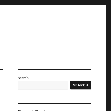
Search
SEARCH