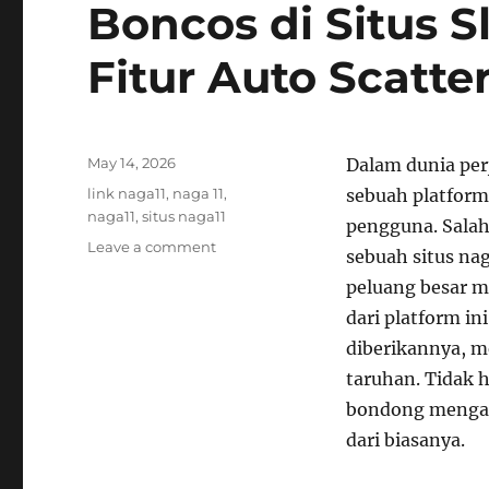
Boncos di Situs S
Fitur Auto Scatte
Posted
May 14, 2026
Dalam dunia per
on
Tags
link naga11
,
naga 11
,
sebuah platfor
naga11
,
situs naga11
pengguna. Salah
on
Leave a comment
sebuah situs na
Bongkar
peluang besar 
Rahasia
Slot
dari platform in
Online
diberikannya, 
Anti
taruhan. Tidak 
Boncos
di
bondong mengak
Situs
dari biasanya.
Slot
Favorit