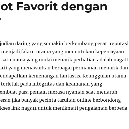
lot Favorit dengan
r
judian daring yang semakin berkembang pesat, reputasi
m menjadi faktor utama yang menentukan kepercayaan
 satu nama yang mulai menarik perhatian adalah naga11
ga11 yang menawarkan berbagai permainan menarik dan
mendapatkan kemenangan fantastis. Keunggulan utama
i terletak pada integritas dan keamanan yang
membuat para pemain merasa nyaman saat menaruh
heran jika banyak pecinta taruhan online berbondong-
ses link naga11 untuk menikmati pengalaman berbeda