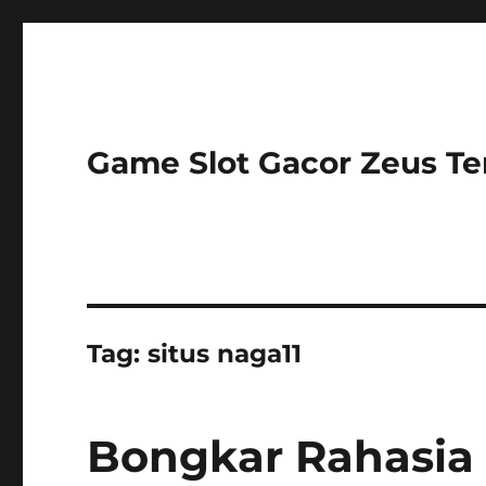
Game Slot Gacor Zeus Te
Tag:
situs naga11
Bongkar Rahasia 