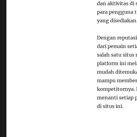
dan aktivitas di
para pengguna t
yang disediakan
Dengan reputasi
dari pemain seti
salah satu situ
platform ini me
mudah ditemuka
mampu memberik
kompetitornya.
menanti setiap
di situs ini.