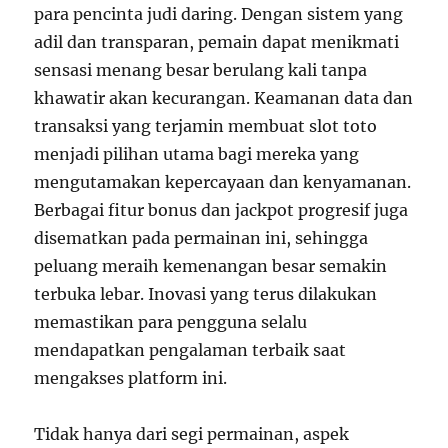
para pencinta judi daring. Dengan sistem yang
adil dan transparan, pemain dapat menikmati
sensasi menang besar berulang kali tanpa
khawatir akan kecurangan. Keamanan data dan
transaksi yang terjamin membuat slot toto
menjadi pilihan utama bagi mereka yang
mengutamakan kepercayaan dan kenyamanan.
Berbagai fitur bonus dan jackpot progresif juga
disematkan pada permainan ini, sehingga
peluang meraih kemenangan besar semakin
terbuka lebar. Inovasi yang terus dilakukan
memastikan para pengguna selalu
mendapatkan pengalaman terbaik saat
mengakses platform ini.
Tidak hanya dari segi permainan, aspek