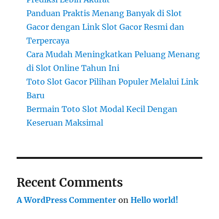
Panduan Praktis Menang Banyak di Slot
Gacor dengan Link Slot Gacor Resmi dan
Terpercaya
Cara Mudah Meningkatkan Peluang Menang
di Slot Online Tahun Ini
Toto Slot Gacor Pilihan Populer Melalui Link
Baru
Bermain Toto Slot Modal Kecil Dengan
Keseruan Maksimal
Recent Comments
A WordPress Commenter
on
Hello world!