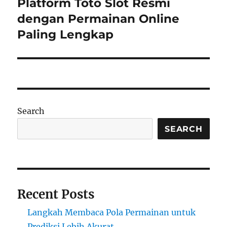
Platform Toto Slot Resmi
Next
post:
dengan Permainan Online
Paling Lengkap
Search
SEARCH
Recent Posts
Langkah Membaca Pola Permainan untuk
Prediksi Lebih Akurat