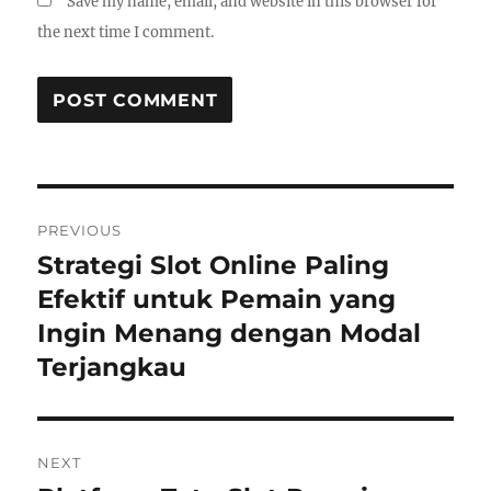
Save my name, email, and website in this browser for
the next time I comment.
Post
PREVIOUS
navigation
Strategi Slot Online Paling
Previous
post:
Efektif untuk Pemain yang
Ingin Menang dengan Modal
Terjangkau
NEXT