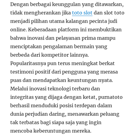
Dengan berbagai keunggulan yang ditawarkan,
tidak mengherankan jika
toto slot
dan slot toto
menjadi pilihan utama kalangan pecinta judi
online. Keberadaan platform ini membuktikan
bahwa inovasi dan pelayanan prima mampu
menciptakan pengalaman bermain yang
berbeda dari kompetitor lainnya.
Popularitasnya pun terus meningkat berkat
testimoni positif dari pengguna yang merasa
puas dan mendapatkan keuntungan nyata.
Melalui inovasi teknologi terbaru dan
integritas yang dijaga dengan ketat, purnatoto
berhasil menduduki posisi terdepan dalam
dunia perjudian daring, menawarkan peluang
tak terbatas bagi siapa saja yang ingin
mencoba keberuntungan mereka.