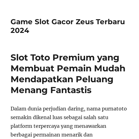
Game Slot Gacor Zeus Terbaru
2024
Slot Toto Premium yang
Membuat Pemain Mudah
Mendapatkan Peluang
Menang Fantastis
Dalam dunia perjudian daring, nama purnatoto
semakin dikenal luas sebagai salah satu
platform terpercaya yang menawarkan
berbagai permainan menarik dan