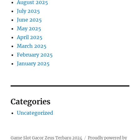
August 2025
July 2025
June 2025
May 2025
April 2025
March 2025
February 2025
January 2025
Categories
Uncategorized
Game Slot Gacor Zeus Terbaru 2024
Proudly powered by