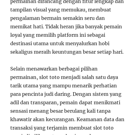
permainan dirancang dengan fitur lengkap dan
tampilan visual yang memukau, membuat
pengalaman bermain semakin seru dan
memikat hati. Tidak heran jika banyak pemain
loyal yang memilih platform ini sebagai
destinasi utama untuk menyalurkan hobi
sekaligus meraih keuntungan besar setiap hari.
Selain menawarkan berbagai pilihan
permainan, slot toto menjadi salah satu daya
tarik utama yang mampu menarik perhatian
para pencinta judi daring. Dengan sistem yang
adil dan transparan, pemain dapat menikmati
sensasi menang besar berulang kali tanpa
khawatir akan kecurangan. Keamanan data dan
transaksi yang terjamin membuat slot toto