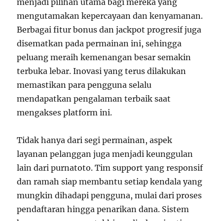
menjadi pilihan utama bagi mereka yang
mengutamakan kepercayaan dan kenyamanan.
Berbagai fitur bonus dan jackpot progresif juga
disematkan pada permainan ini, sehingga
peluang meraih kemenangan besar semakin
terbuka lebar. Inovasi yang terus dilakukan
memastikan para pengguna selalu
mendapatkan pengalaman terbaik saat
mengakses platform ini.
Tidak hanya dari segi permainan, aspek
layanan pelanggan juga menjadi keunggulan
lain dari purnatoto. Tim support yang responsif
dan ramah siap membantu setiap kendala yang
mungkin dihadapi pengguna, mulai dari proses
pendaftaran hingga penarikan dana. Sistem