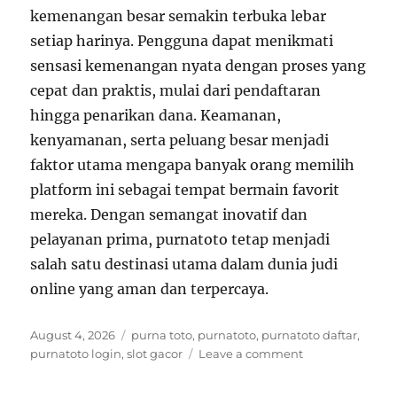
kemenangan besar semakin terbuka lebar
setiap harinya. Pengguna dapat menikmati
sensasi kemenangan nyata dengan proses yang
cepat dan praktis, mulai dari pendaftaran
hingga penarikan dana. Keamanan,
kenyamanan, serta peluang besar menjadi
faktor utama mengapa banyak orang memilih
platform ini sebagai tempat bermain favorit
mereka. Dengan semangat inovatif dan
pelayanan prima, purnatoto tetap menjadi
salah satu destinasi utama dalam dunia judi
online yang aman dan terpercaya.
Posted
Tags
August 4, 2026
purna toto
,
purnatoto
,
purnatoto daftar
,
on
on
purnatoto login
,
slot gacor
Leave a comment
Temukan
Slot