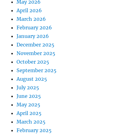
May 2026
April 2026
March 2026
February 2026
January 2026
December 2025
November 2025
October 2025
September 2025
August 2025
July 2025
June 2025
May 2025
April 2025
March 2025
February 2025