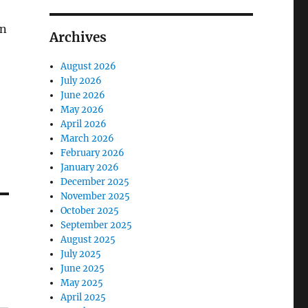
an
Archives
August 2026
July 2026
June 2026
May 2026
April 2026
March 2026
February 2026
January 2026
December 2025
November 2025
October 2025
September 2025
August 2025
July 2025
June 2025
May 2025
April 2025