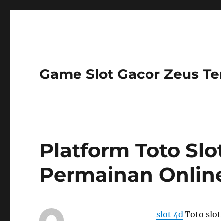
Game Slot Gacor Zeus Te
Platform Toto Sl
Permainan Onlin
slot 4d
Toto slot