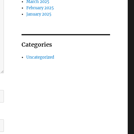
March 2025
February 2025
January 2025
Categories
Uncategorized