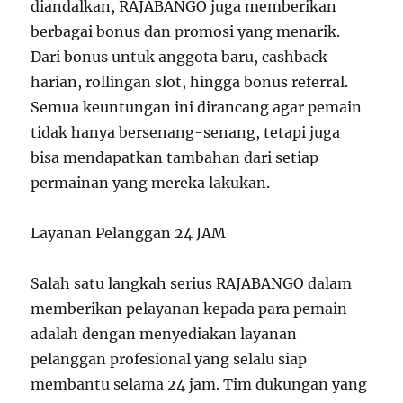
diandalkan, RAJABANGO juga memberikan
berbagai bonus dan promosi yang menarik.
Dari bonus untuk anggota baru, cashback
harian, rollingan slot, hingga bonus referral.
Semua keuntungan ini dirancang agar pemain
tidak hanya bersenang-senang, tetapi juga
bisa mendapatkan tambahan dari setiap
permainan yang mereka lakukan.
Layanan Pelanggan 24 JAM
Salah satu langkah serius RAJABANGO dalam
memberikan pelayanan kepada para pemain
adalah dengan menyediakan layanan
pelanggan profesional yang selalu siap
membantu selama 24 jam. Tim dukungan yang