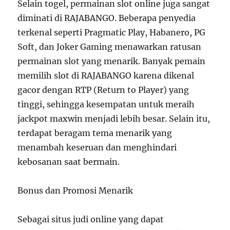
Selain togel, permainan slot online juga sangat
diminati di RAJABANGO. Beberapa penyedia
terkenal seperti Pragmatic Play, Habanero, PG
Soft, dan Joker Gaming menawarkan ratusan
permainan slot yang menarik. Banyak pemain
memilih slot di RAJABANGO karena dikenal
gacor dengan RTP (Return to Player) yang
tinggi, sehingga kesempatan untuk meraih
jackpot maxwin menjadi lebih besar. Selain itu,
terdapat beragam tema menarik yang
menambah keseruan dan menghindari
kebosanan saat bermain.
Bonus dan Promosi Menarik
Sebagai situs judi online yang dapat