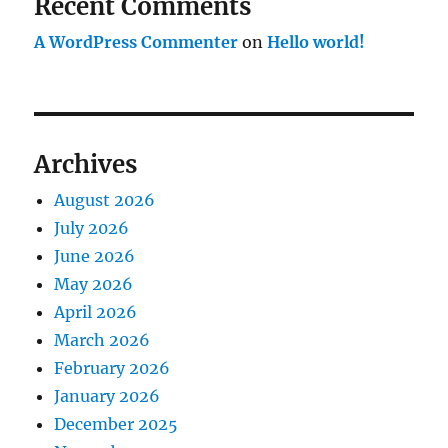
Recent Comments
A WordPress Commenter
on
Hello world!
Archives
August 2026
July 2026
June 2026
May 2026
April 2026
March 2026
February 2026
January 2026
December 2025