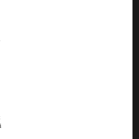
l
k
i