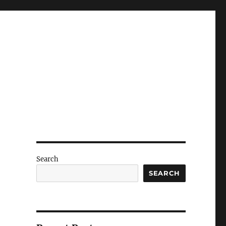
Search
SEARCH