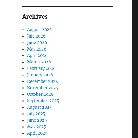
Archives
August 2026
July 2026
June 2026
May 2026
April 2026
March 2026
February 2026
January 2026
December 2025
November 2025
October 2025
September 2025
August 2025
July 2025
June 2025
May 2025
April 2025