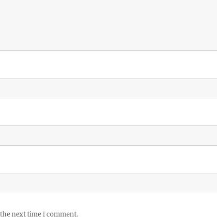
 the next time I comment.