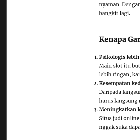
nyaman. Dengan 
bangkit lagi.
Kenapa Gar
Psikologis lebi
Main slot itu bu
lebih ringan, ka
Kesempatan ke
Daripada langsun
harus langsung 
Meningkatkan lo
Situs judi onlin
nggak suka dapa