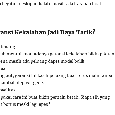
begitu, meskipun kalah, masih ada harapan buat
ansi Kekalahan Jadi Daya Tarik?
h tenang
tuh mental kuat. Adanya garansi kekalahan bikin pikiran
rena masih ada peluang dapet modal balik.
dua
g out, garansi ini kasih peluang buat terus main tanpa
nambah deposit gede.
yalitas
e pakai cara ini buat bikin pemain betah. Siapa sih yang
t bonus meski lagi apes?