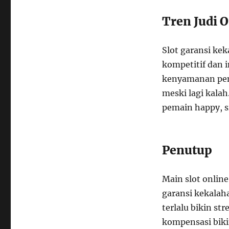
Tren Judi 
Slot garansi kek
kompetitif dan i
kenyamanan pema
meski lagi kalah
pemain happy, si
Penutup
Main slot onlin
garansi kekalaha
terlalu bikin str
kompensasi biki