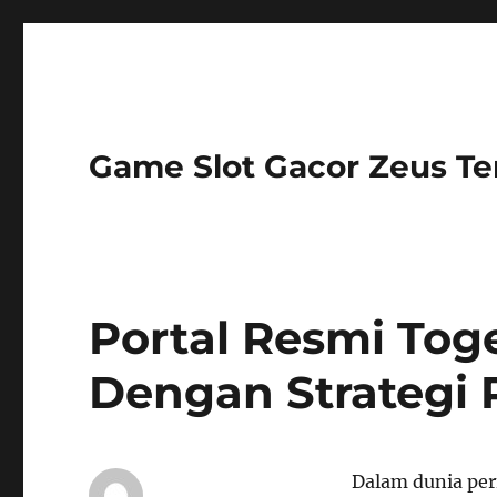
Game Slot Gacor Zeus Te
Portal Resmi Tog
Dengan Strategi 
Dalam dunia pe