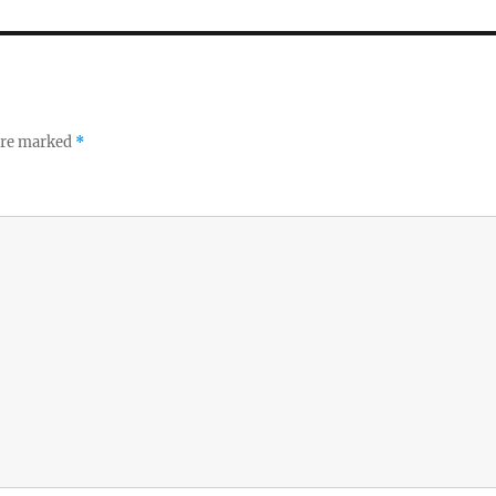
 are marked
*