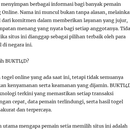
g menyimpan berbagai informasi bagi banyak pemain
Online. Nama ini muncul bukan tanpa alasan, melaink
 dari komitmen dalam memberikan layanan yang jujur,
patan menang yang nyata bagi setiap anggotanya. Tid
a situs ini dianggap sebagai pilihan terbaik oleh para
di negara ini.
ih BUKTI4D?
togel online yang ada saat ini, tetapi tidak semuanya
an kenyamanan serta keamanan yang dijamin. BUKTI4
knologi terkini yang memastikan setiap transaksi
gan cepat, data pemain terlindungi, serta hasil togel
kurat dan terpercaya.
an utama mengapa pemain setia memilih situs ini adalah