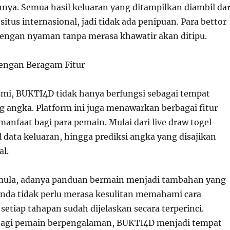
nnya. Semua hasil keluaran yang ditampilkan diambil dar
situs internasional, jadi tidak ada penipuan. Para bettor
engan nyaman tanpa merasa khawatir akan ditipu.
dengan Beragam Fitur
esmi, BUKTI4D tidak hanya berfungsi sebagai tempat
angka. Platform ini juga menawarkan berbagai fitur
anfaat bagi para pemain. Mulai dari live draw togel
 data keluaran, hingga prediksi angka yang disajikan
al.
mula, adanya panduan bermain menjadi tambahan yang
 Anda tidak perlu merasa kesulitan memahami cara
setiap tahapan sudah dijelaskan secara terperinci.
 bagi pemain berpengalaman, BUKTI4D menjadi tempat