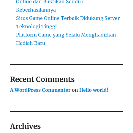
Online dan Buktikan Sendiri
Keberhasilannya
Situs Game Online Terbaik Didukung Server
Teknologi Tinggi
Platform Game yang Selalu Menghadirkan
Hadiah Baru
Recent Comments
A WordPress Commenter
on
Hello world!
Archives