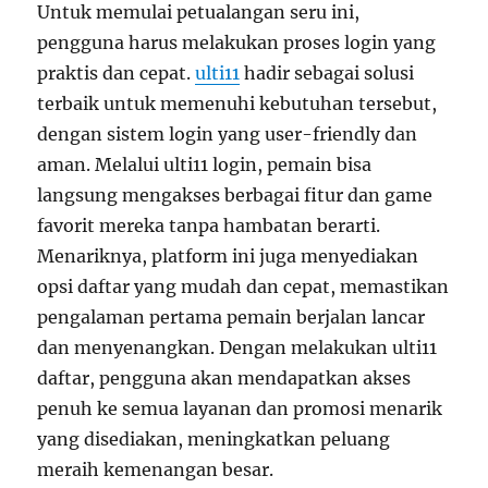
Untuk memulai petualangan seru ini,
pengguna harus melakukan proses login yang
praktis dan cepat.
ulti11
hadir sebagai solusi
terbaik untuk memenuhi kebutuhan tersebut,
dengan sistem login yang user-friendly dan
aman. Melalui ulti11 login, pemain bisa
langsung mengakses berbagai fitur dan game
favorit mereka tanpa hambatan berarti.
Menariknya, platform ini juga menyediakan
opsi daftar yang mudah dan cepat, memastikan
pengalaman pertama pemain berjalan lancar
dan menyenangkan. Dengan melakukan ulti11
daftar, pengguna akan mendapatkan akses
penuh ke semua layanan dan promosi menarik
yang disediakan, meningkatkan peluang
meraih kemenangan besar.