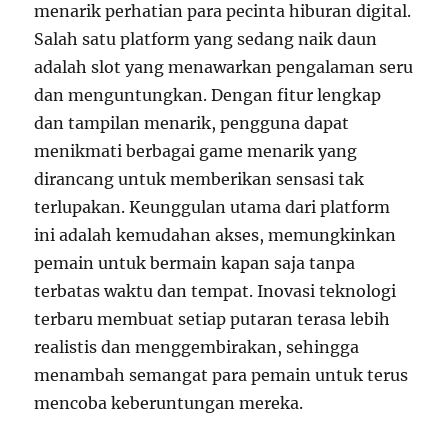
menarik perhatian para pecinta hiburan digital.
Salah satu platform yang sedang naik daun
adalah slot yang menawarkan pengalaman seru
dan menguntungkan. Dengan fitur lengkap
dan tampilan menarik, pengguna dapat
menikmati berbagai game menarik yang
dirancang untuk memberikan sensasi tak
terlupakan. Keunggulan utama dari platform
ini adalah kemudahan akses, memungkinkan
pemain untuk bermain kapan saja tanpa
terbatas waktu dan tempat. Inovasi teknologi
terbaru membuat setiap putaran terasa lebih
realistis dan menggembirakan, sehingga
menambah semangat para pemain untuk terus
mencoba keberuntungan mereka.