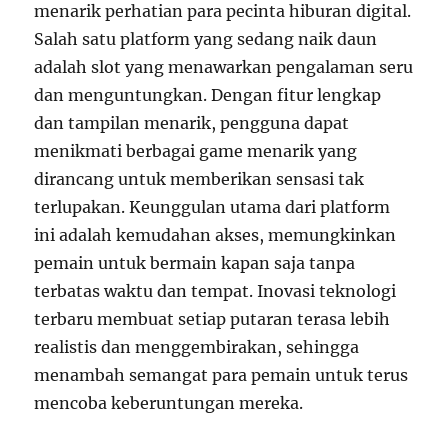
menarik perhatian para pecinta hiburan digital.
Salah satu platform yang sedang naik daun
adalah slot yang menawarkan pengalaman seru
dan menguntungkan. Dengan fitur lengkap
dan tampilan menarik, pengguna dapat
menikmati berbagai game menarik yang
dirancang untuk memberikan sensasi tak
terlupakan. Keunggulan utama dari platform
ini adalah kemudahan akses, memungkinkan
pemain untuk bermain kapan saja tanpa
terbatas waktu dan tempat. Inovasi teknologi
terbaru membuat setiap putaran terasa lebih
realistis dan menggembirakan, sehingga
menambah semangat para pemain untuk terus
mencoba keberuntungan mereka.