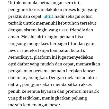
Untuk memulai petualangan seru ini,
pengguna harus melakukan proses login yang
praktis dan cepat.
ulti11
hadir sebagai solusi
terbaik untuk memenuhi kebutuhan tersebut,
dengan sistem login yang user-friendly dan
aman. Melalui ulti11 login, pemain bisa
langsung mengakses berbagai fitur dan game
favorit mereka tanpa hambatan berarti.
Menariknya, platform ini juga menyediakan
opsi daftar yang mudah dan cepat, memastikan
pengalaman pertama pemain berjalan lancar
dan menyenangkan. Dengan melakukan ulti11
daftar, pengguna akan mendapatkan akses
penuh ke semua layanan dan promosi menarik
yang disediakan, meningkatkan peluang
meraih kemenangan besar.