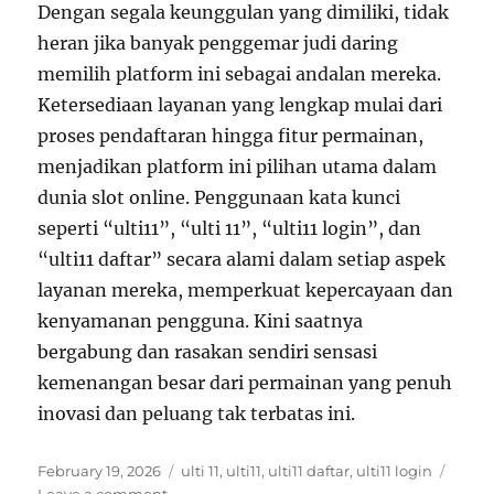
Dengan segala keunggulan yang dimiliki, tidak
heran jika banyak penggemar judi daring
memilih platform ini sebagai andalan mereka.
Ketersediaan layanan yang lengkap mulai dari
proses pendaftaran hingga fitur permainan,
menjadikan platform ini pilihan utama dalam
dunia slot online. Penggunaan kata kunci
seperti “ulti11”, “ulti 11”, “ulti11 login”, dan
“ulti11 daftar” secara alami dalam setiap aspek
layanan mereka, memperkuat kepercayaan dan
kenyamanan pengguna. Kini saatnya
bergabung dan rasakan sendiri sensasi
kemenangan besar dari permainan yang penuh
inovasi dan peluang tak terbatas ini.
Posted
Tags
February 19, 2026
ulti 11
,
ulti11
,
ulti11 daftar
,
ulti11 login
on
on