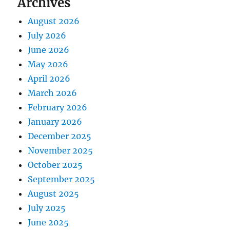
Archives
August 2026
July 2026
June 2026
May 2026
April 2026
March 2026
February 2026
January 2026
December 2025
November 2025
October 2025
September 2025
August 2025
July 2025
June 2025