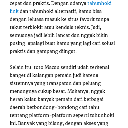
cepat dan praktis. Dengan adanya
tahunhoki
link
dan tahunhoki alternatif, kamu bisa
dengan leluasa masuk ke situs favorit tanpa
takut terblokir atau kendala teknis. Jadi,
semuanya jadi lebih lancar dan nggak bikin
pusing, apalagi buat kamu yang lagi cari solusi
praktis dan gampang diingat.
Selain itu, toto Macau sendiri udah terkenal
banget di kalangan pemain judi karena
sistemnya yang transparan dan peluang
menangnya cukup besar. Makanya, nggak
heran kalau banyak pemain dari berbagai
daerah berbondong-bondong cari tahu
tentang platform-platform seperti tahunhoki
ini. Banyak yang bilang, dengan akses yang