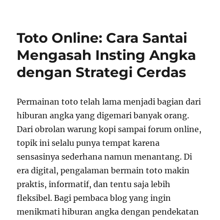
Strategi
Jitu
Main
Toto Online: Cara Santai
Togel
Macau
Mengasah Insting Angka
agar
dengan Strategi Cerdas
Cuan
Melimpah
Permainan toto telah lama menjadi bagian dari
hiburan angka yang digemari banyak orang.
Dari obrolan warung kopi sampai forum online,
topik ini selalu punya tempat karena
sensasinya sederhana namun menantang. Di
era digital, pengalaman bermain toto makin
praktis, informatif, dan tentu saja lebih
fleksibel. Bagi pembaca blog yang ingin
menikmati hiburan angka dengan pendekatan