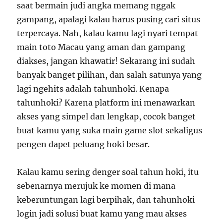
saat bermain judi angka memang nggak
gampang, apalagi kalau harus pusing cari situs
terpercaya. Nah, kalau kamu lagi nyari tempat
main toto Macau yang aman dan gampang
diakses, jangan khawatir! Sekarang ini sudah
banyak banget pilihan, dan salah satunya yang
lagi ngehits adalah tahunhoki. Kenapa
tahunhoki? Karena platform ini menawarkan
akses yang simpel dan lengkap, cocok banget
buat kamu yang suka main game slot sekaligus
pengen dapet peluang hoki besar.
Kalau kamu sering denger soal tahun hoki, itu
sebenarnya merujuk ke momen di mana
keberuntungan lagi berpihak, dan tahunhoki
login jadi solusi buat kamu yang mau akses