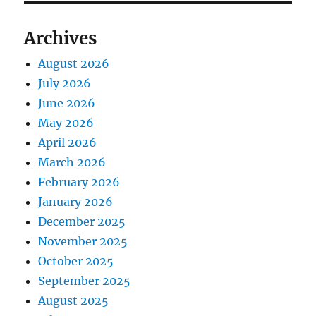
Archives
August 2026
July 2026
June 2026
May 2026
April 2026
March 2026
February 2026
January 2026
December 2025
November 2025
October 2025
September 2025
August 2025