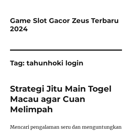
Game Slot Gacor Zeus Terbaru
2024
Tag:
tahunhoki login
Strategi Jitu Main Togel
Macau agar Cuan
Melimpah
Mencari pengalaman seru dan menguntungkan