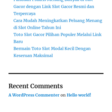
Gacor dengan Link Slot Gacor Resmi dan
Terpercaya
Cara Mudah Meningkatkan Peluang Menang
di Slot Online Tahun Ini
Toto Slot Gacor Pilihan Populer Melalui Link
Baru
Bermain Toto Slot Modal Kecil Dengan
Keseruan Maksimal
Recent Comments
A WordPress Commenter
on
Hello world!