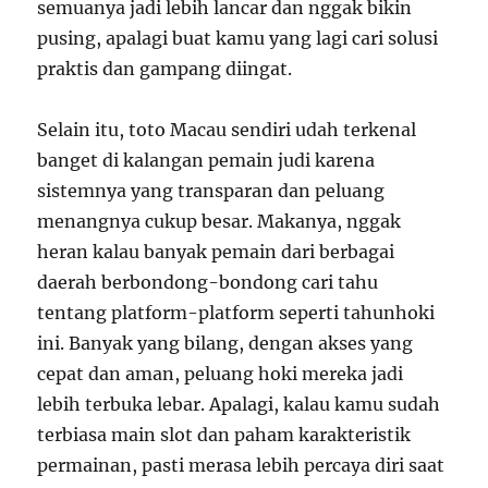
semuanya jadi lebih lancar dan nggak bikin
pusing, apalagi buat kamu yang lagi cari solusi
praktis dan gampang diingat.
Selain itu, toto Macau sendiri udah terkenal
banget di kalangan pemain judi karena
sistemnya yang transparan dan peluang
menangnya cukup besar. Makanya, nggak
heran kalau banyak pemain dari berbagai
daerah berbondong-bondong cari tahu
tentang platform-platform seperti tahunhoki
ini. Banyak yang bilang, dengan akses yang
cepat dan aman, peluang hoki mereka jadi
lebih terbuka lebar. Apalagi, kalau kamu sudah
terbiasa main slot dan paham karakteristik
permainan, pasti merasa lebih percaya diri saat