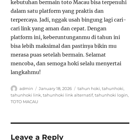
kebutuhan bermain toto Macau bisa terpenuhi
dalam satu platform yang praktis dan
terpercaya. Jadi, nggak usah bingung lagi cari-
cari link yang aman dan cepat. Dengan
platform ini, keberuntunganmu di tahun ini
bisa lebih maksimal dan pastinya bikin mu
merasa puas setelah bermain. Selamat
mencoba, dan semoga hoki selalu menyertai
langkahmu!
Author
Posted
Tags
admin
January 18, 2026
tahun hoki
,
tahunhoki
,
on
tahunhoki link
,
tahunhoki link alternatif
,
tahunhoki login
,
TOTO MACAU
Leave a Reply