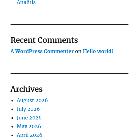
Analitis
Recent Comments
A WordPress Commenter
on
Hello world!
Archives
August 2026
July 2026
June 2026
May 2026
April 2026