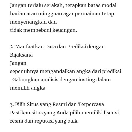
Jangan terlalu serakah, tetapkan batas modal
harian atau mingguan agar permainan tetap
menyenangkan dan
tidak membebani keuangan.
2. Manfaatkan Data dan Prediksi dengan
Bijaksana
Jangan
sepenuhnya mengandalkan angka dari prediksi
. Gabungkan analisis dengan insting dalam
memilih angka.
3. Pilih Situs yang Resmi dan Terpercaya
Pastikan situs yang Anda pilih memiliki lisensi
resmi dan reputasi yang baik.