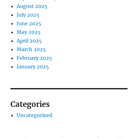
August 2025
July 2025
June 2025
May 2025
April 2025
March 2025
February 2025
January 2025
Categories
Uncategorized