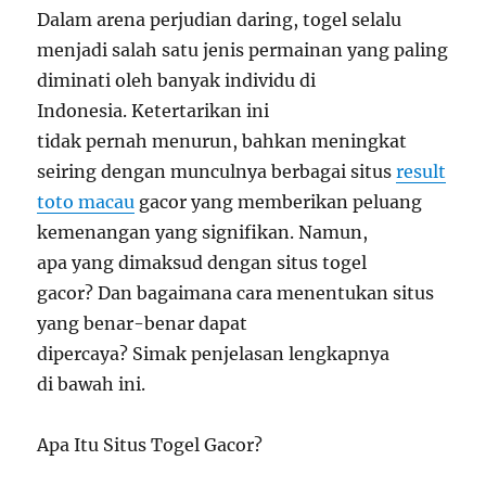
Dalam arena perjudian daring, togel selalu
menjadi salah satu jenis permainan yang paling
diminati oleh banyak individu di
Indonesia. Ketertarikan ini
tidak pernah menurun, bahkan meningkat
seiring dengan munculnya berbagai situs
result
toto macau
gacor yang memberikan peluang
kemenangan yang signifikan. Namun,
apa yang dimaksud dengan situs togel
gacor? Dan bagaimana cara menentukan situs
yang benar-benar dapat
dipercaya? Simak penjelasan lengkapnya
di bawah ini.
Apa Itu Situs Togel Gacor?