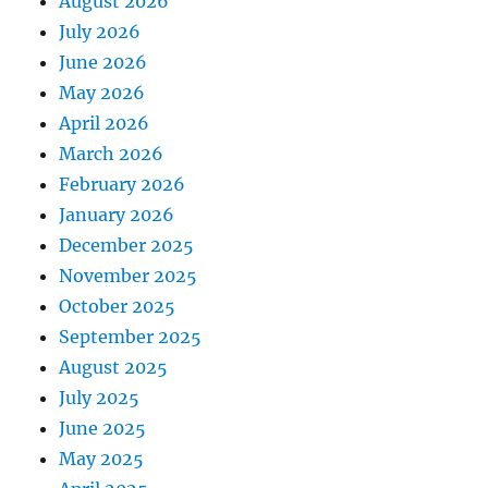
August 2026
July 2026
June 2026
May 2026
April 2026
March 2026
February 2026
January 2026
December 2025
November 2025
October 2025
September 2025
August 2025
July 2025
June 2025
May 2025