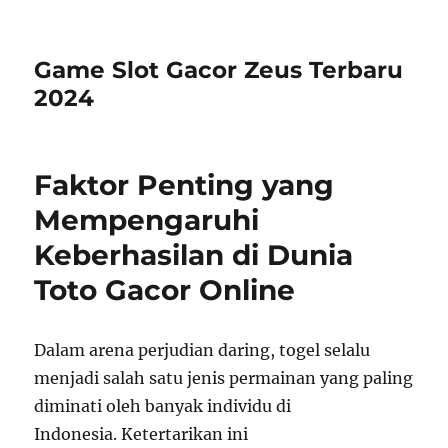
Game Slot Gacor Zeus Terbaru
2024
Faktor Penting yang
Mempengaruhi
Keberhasilan di Dunia
Toto Gacor Online
Dalam arena perjudian daring, togel selalu
menjadi salah satu jenis permainan yang paling
diminati oleh banyak individu di
Indonesia. Ketertarikan ini