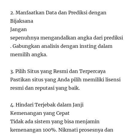
2. Manfaatkan Data dan Prediksi dengan
Bijaksana
Jangan
sepenuhnya mengandalkan angka dari prediksi
. Gabungkan analisis dengan insting dalam
memilih angka.
3. Pilih Situs yang Resmi dan Terpercaya
Pastikan situs yang Anda pilih memiliki lisensi
resmi dan reputasi yang baik.
4. Hindari Terjebak dalam Janji
Kemenangan yang Cepat
Tidak ada sistem yang bisa menjamin
kemenangan 100%. Nikmati prosesnya dan