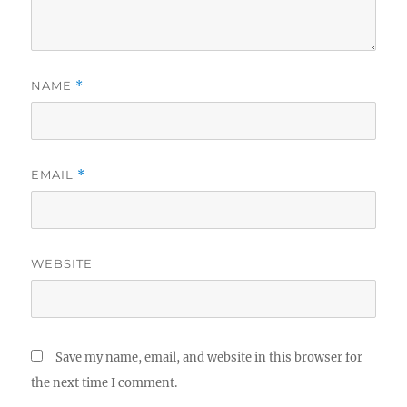
NAME
*
EMAIL
*
WEBSITE
Save my name, email, and website in this browser for
the next time I comment.