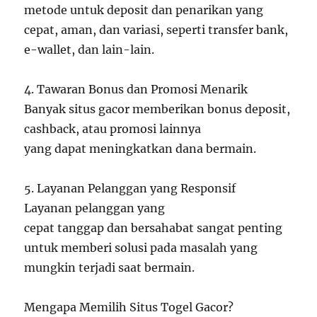
metode untuk deposit dan penarikan yang
cepat, aman, dan variasi, seperti transfer bank,
e-wallet, dan lain-lain.
4. Tawaran Bonus dan Promosi Menarik
Banyak situs gacor memberikan bonus deposit,
cashback, atau promosi lainnya
yang dapat meningkatkan dana bermain.
5. Layanan Pelanggan yang Responsif
Layanan pelanggan yang
cepat tanggap dan bersahabat sangat penting
untuk memberi solusi pada masalah yang
mungkin terjadi saat bermain.
Mengapa Memilih Situs Togel Gacor?