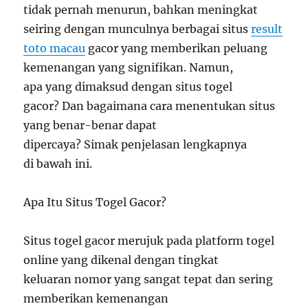
tidak pernah menurun, bahkan meningkat
seiring dengan munculnya berbagai situs
result
toto macau
gacor yang memberikan peluang
kemenangan yang signifikan. Namun,
apa yang dimaksud dengan situs togel
gacor? Dan bagaimana cara menentukan situs
yang benar-benar dapat
dipercaya? Simak penjelasan lengkapnya
di bawah ini.
Apa Itu Situs Togel Gacor?
Situs togel gacor merujuk pada platform togel
online yang dikenal dengan tingkat
keluaran nomor yang sangat tepat dan sering
memberikan kemenangan