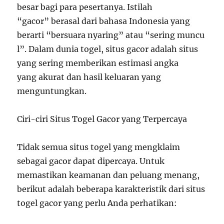
besar bagi para pesertanya. Istilah
“gacor” berasal dari bahasa Indonesia yang
berarti “bersuara nyaring” atau “sering muncu
l”. Dalam dunia togel, situs gacor adalah situs
yang sering memberikan estimasi angka
yang akurat dan hasil keluaran yang
menguntungkan.
Ciri-ciri Situs Togel Gacor yang Terpercaya
Tidak semua situs togel yang mengklaim
sebagai gacor dapat dipercaya. Untuk
memastikan keamanan dan peluang menang,
berikut adalah beberapa karakteristik dari situs
togel gacor yang perlu Anda perhatikan: