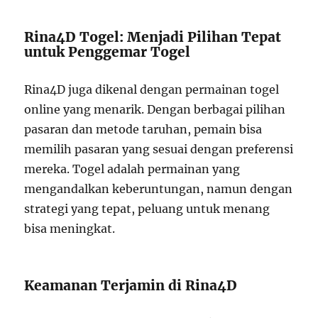
Rina4D Togel: Menjadi Pilihan Tepat
untuk Penggemar Togel
Rina4D juga dikenal dengan permainan togel
online yang menarik. Dengan berbagai pilihan
pasaran dan metode taruhan, pemain bisa
memilih pasaran yang sesuai dengan preferensi
mereka. Togel adalah permainan yang
mengandalkan keberuntungan, namun dengan
strategi yang tepat, peluang untuk menang
bisa meningkat.
Keamanan Terjamin di Rina4D