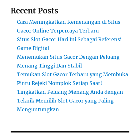
Recent Posts
Cara Meningkatkan Kemenangan di Situs
Gacor Online Terpercaya Terbaru
Situs Slot Gacor Hari Ini Sebagai Referensi
Game Digital
Menemukan Situs Gacor Dengan Peluang
Menang Tinggi Dan Stabil
Temukan Slot Gacor Terbaru yang Membuka
Pintu Rejeki Nomplok Setiap Saat!
Tingkatkan Peluang Menang Anda dengan
Teknik Memilih Slot Gacor yang Paling
Menguntungkan