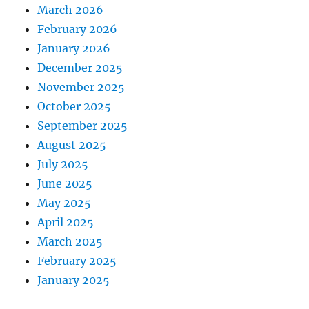
March 2026
February 2026
January 2026
December 2025
November 2025
October 2025
September 2025
August 2025
July 2025
June 2025
May 2025
April 2025
March 2025
February 2025
January 2025