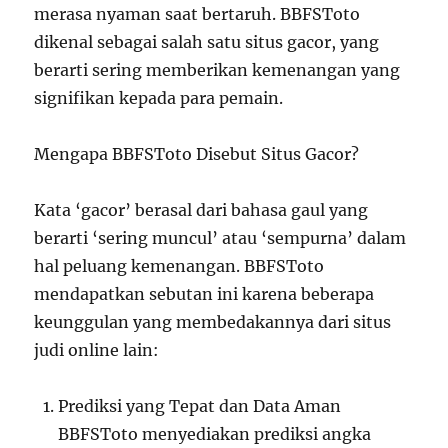
merasa nyaman saat bertaruh. BBFSToto
dikenal sebagai salah satu situs gacor, yang
berarti sering memberikan kemenangan yang
signifikan kepada para pemain.
Mengapa BBFSToto Disebut Situs Gacor?
Kata ‘gacor’ berasal dari bahasa gaul yang
berarti ‘sering muncul’ atau ‘sempurna’ dalam
hal peluang kemenangan. BBFSToto
mendapatkan sebutan ini karena beberapa
keunggulan yang membedakannya dari situs
judi online lain:
Prediksi yang Tepat dan Data Aman
BBFSToto menyediakan prediksi angka