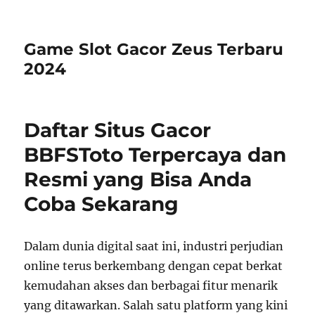
Game Slot Gacor Zeus Terbaru
2024
Daftar Situs Gacor
BBFSToto Terpercaya dan
Resmi yang Bisa Anda
Coba Sekarang
Dalam dunia digital saat ini, industri perjudian
online terus berkembang dengan cepat berkat
kemudahan akses dan berbagai fitur menarik
yang ditawarkan. Salah satu platform yang kini