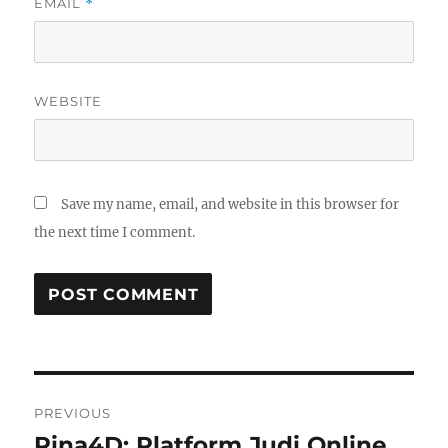
EMAIL
*
WEBSITE
Save my name, email, and website in this browser for
the next time I comment.
Post
PREVIOUS
navigation
Rina4D: Platform Judi Online
Previous