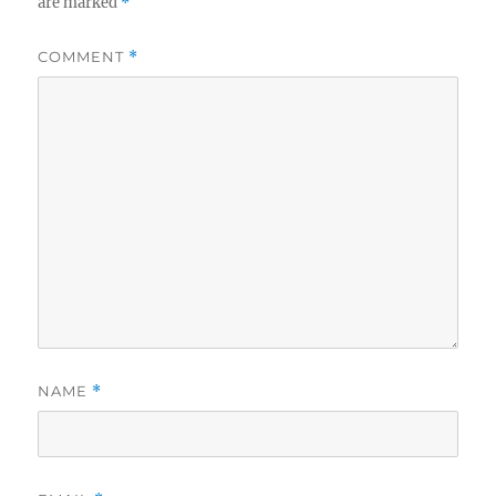
are marked
*
COMMENT
*
NAME
*