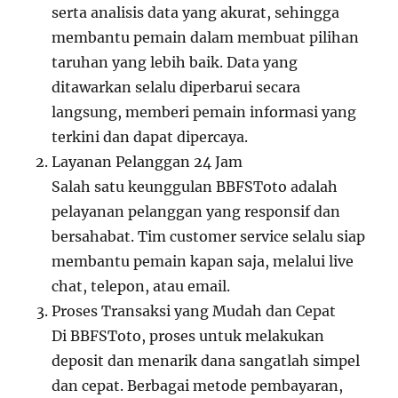
serta analisis data yang akurat, sehingga
membantu pemain dalam membuat pilihan
taruhan yang lebih baik. Data yang
ditawarkan selalu diperbarui secara
langsung, memberi pemain informasi yang
terkini dan dapat dipercaya.
Layanan Pelanggan 24 Jam
Salah satu keunggulan BBFSToto adalah
pelayanan pelanggan yang responsif dan
bersahabat. Tim customer service selalu siap
membantu pemain kapan saja, melalui live
chat, telepon, atau email.
Proses Transaksi yang Mudah dan Cepat
Di BBFSToto, proses untuk melakukan
deposit dan menarik dana sangatlah simpel
dan cepat. Berbagai metode pembayaran,