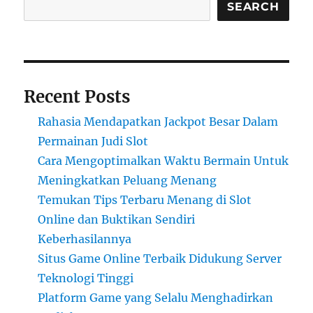
SEARCH
Recent Posts
Rahasia Mendapatkan Jackpot Besar Dalam
Permainan Judi Slot
Cara Mengoptimalkan Waktu Bermain Untuk
Meningkatkan Peluang Menang
Temukan Tips Terbaru Menang di Slot
Online dan Buktikan Sendiri
Keberhasilannya
Situs Game Online Terbaik Didukung Server
Teknologi Tinggi
Platform Game yang Selalu Menghadirkan