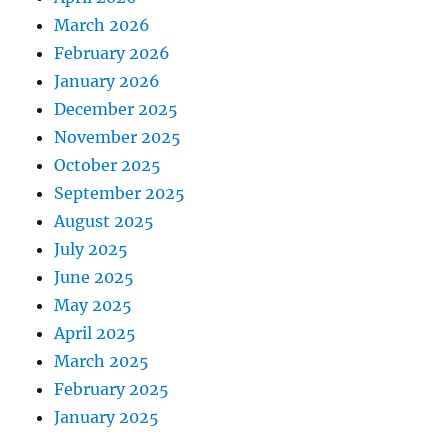
March 2026
February 2026
January 2026
December 2025
November 2025
October 2025
September 2025
August 2025
July 2025
June 2025
May 2025
April 2025
March 2025
February 2025
January 2025