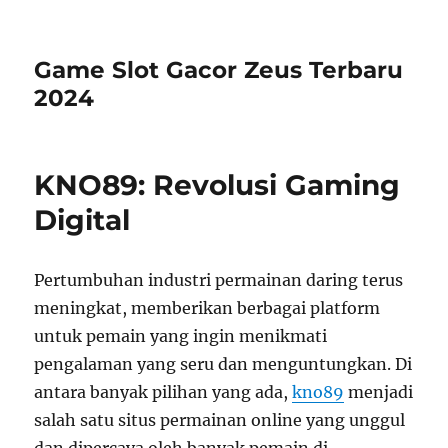
Game Slot Gacor Zeus Terbaru
2024
KNO89: Revolusi Gaming
Digital
Pertumbuhan industri permainan daring terus
meningkat, memberikan berbagai platform
untuk pemain yang ingin menikmati
pengalaman yang seru dan menguntungkan. Di
antara banyak pilihan yang ada,
kno89
menjadi
salah satu situs permainan online yang unggul