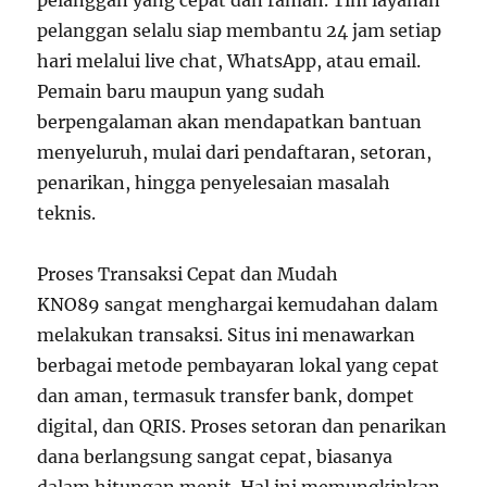
pelanggan yang cepat dan ramah. Tim layanan
pelanggan selalu siap membantu 24 jam setiap
hari melalui live chat, WhatsApp, atau email.
Pemain baru maupun yang sudah
berpengalaman akan mendapatkan bantuan
menyeluruh, mulai dari pendaftaran, setoran,
penarikan, hingga penyelesaian masalah
teknis.
Proses Transaksi Cepat dan Mudah
KNO89 sangat menghargai kemudahan dalam
melakukan transaksi. Situs ini menawarkan
berbagai metode pembayaran lokal yang cepat
dan aman, termasuk transfer bank, dompet
digital, dan QRIS. Proses setoran dan penarikan
dana berlangsung sangat cepat, biasanya