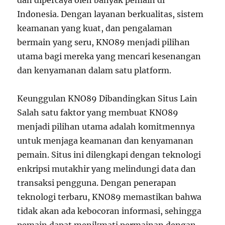
dan dipercaya oleh banyak pemain di
Indonesia. Dengan layanan berkualitas, sistem
keamanan yang kuat, dan pengalaman
bermain yang seru, KNO89 menjadi pilihan
utama bagi mereka yang mencari kesenangan
dan kenyamanan dalam satu platform.
Keunggulan KNO89 Dibandingkan Situs Lain
Salah satu faktor yang membuat KNO89
menjadi pilihan utama adalah komitmennya
untuk menjaga keamanan dan kenyamanan
pemain. Situs ini dilengkapi dengan teknologi
enkripsi mutakhir yang melindungi data dan
transaksi pengguna. Dengan penerapan
teknologi terbaru, KNO89 memastikan bahwa
tidak akan ada kebocoran informasi, sehingga