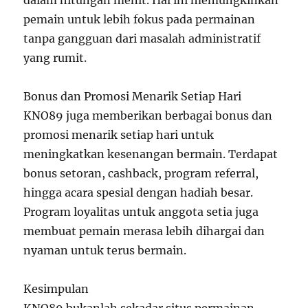
dalam hitungan menit. Hal ini memungkinkan
pemain untuk lebih fokus pada permainan
tanpa gangguan dari masalah administratif
yang rumit.
Bonus dan Promosi Menarik Setiap Hari
KNO89 juga memberikan berbagai bonus dan
promosi menarik setiap hari untuk
meningkatkan kesenangan bermain. Terdapat
bonus setoran, cashback, program referral,
hingga acara spesial dengan hadiah besar.
Program loyalitas untuk anggota setia juga
membuat pemain merasa lebih dihargai dan
nyaman untuk terus bermain.
Kesimpulan