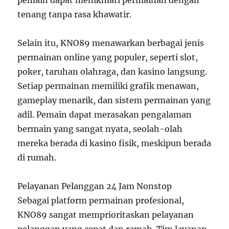
pemain dapat menikmati permainan dengan
tenang tanpa rasa khawatir.
Selain itu, KNO89 menawarkan berbagai jenis
permainan online yang populer, seperti slot,
poker, taruhan olahraga, dan kasino langsung.
Setiap permainan memiliki grafik menawan,
gameplay menarik, dan sistem permainan yang
adil. Pemain dapat merasakan pengalaman
bermain yang sangat nyata, seolah-olah
mereka berada di kasino fisik, meskipun berada
di rumah.
Pelayanan Pelanggan 24 Jam Nonstop
Sebagai platform permainan profesional,
KNO89 sangat memprioritaskan pelayanan