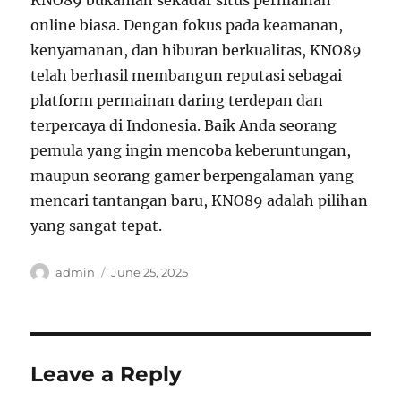
KNO89 bukanlah sekadar situs permainan
online biasa. Dengan fokus pada keamanan,
kenyamanan, dan hiburan berkualitas, KNO89
telah berhasil membangun reputasi sebagai
platform permainan daring terdepan dan
terpercaya di Indonesia. Baik Anda seorang
pemula yang ingin mencoba keberuntungan,
maupun seorang gamer berpengalaman yang
mencari tantangan baru, KNO89 adalah pilihan
yang sangat tepat.
Author
Posted
admin
June 25, 2025
on
Leave a Reply