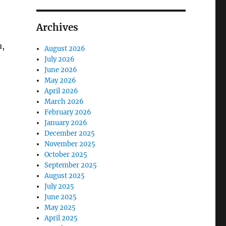
Archives
u,
August 2026
July 2026
June 2026
May 2026
April 2026
March 2026
February 2026
January 2026
December 2025
November 2025
October 2025
September 2025
August 2025
July 2025
June 2025
May 2025
April 2025