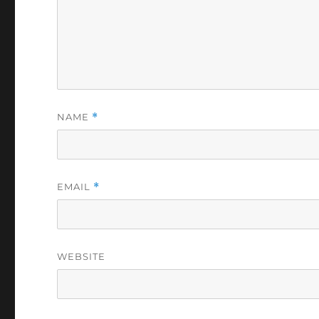
NAME
*
EMAIL
*
WEBSITE