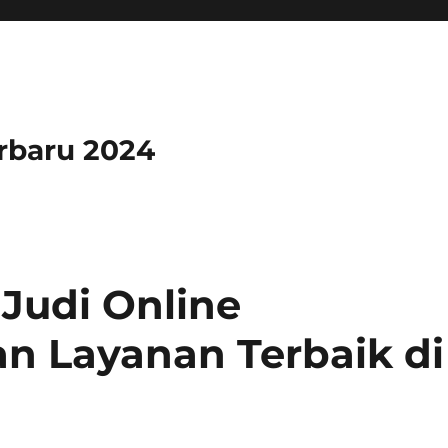
rbaru 2024
 Judi Online
n Layanan Terbaik di