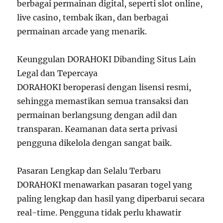
berbagai permainan digital, seperti slot online,
live casino, tembak ikan, dan berbagai
permainan arcade yang menarik.
Keunggulan DORAHOKI Dibanding Situs Lain
Legal dan Tepercaya
DORAHOKI beroperasi dengan lisensi resmi,
sehingga memastikan semua transaksi dan
permainan berlangsung dengan adil dan
transparan. Keamanan data serta privasi
pengguna dikelola dengan sangat baik.
Pasaran Lengkap dan Selalu Terbaru
DORAHOKI menawarkan pasaran togel yang
paling lengkap dan hasil yang diperbarui secara
real-time. Pengguna tidak perlu khawatir