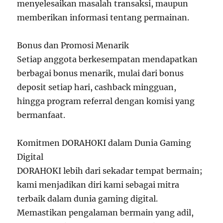
menyelesaikan masalah transaksi, maupun
memberikan informasi tentang permainan.
Bonus dan Promosi Menarik
Setiap anggota berkesempatan mendapatkan
berbagai bonus menarik, mulai dari bonus
deposit setiap hari, cashback mingguan,
hingga program referral dengan komisi yang
bermanfaat.
Komitmen DORAHOKI dalam Dunia Gaming
Digital
DORAHOKI lebih dari sekadar tempat bermain;
kami menjadikan diri kami sebagai mitra
terbaik dalam dunia gaming digital.
Memastikan pengalaman bermain yang adil,