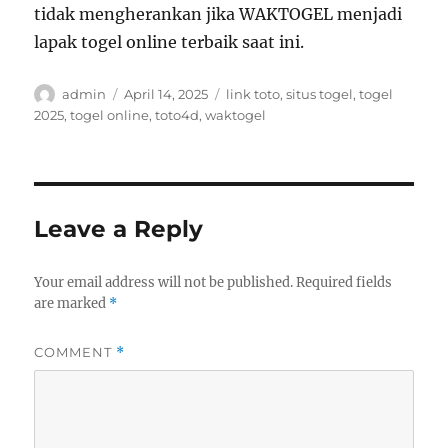
tidak mengherankan jika WAKTOGEL menjadi
lapak togel online terbaik saat ini.
Author
Posted
Tags
admin
April 14, 2025
link toto
,
situs togel
,
togel
on
2025
,
togel online
,
toto4d
,
waktogel
Leave a Reply
Your email address will not be published.
Required fields
are marked
*
COMMENT
*