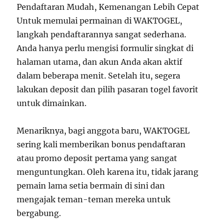
Pendaftaran Mudah, Kemenangan Lebih Cepat
Untuk memulai permainan di WAKTOGEL,
langkah pendaftarannya sangat sederhana.
Anda hanya perlu mengisi formulir singkat di
halaman utama, dan akun Anda akan aktif
dalam beberapa menit. Setelah itu, segera
lakukan deposit dan pilih pasaran togel favorit
untuk dimainkan.
Menariknya, bagi anggota baru, WAKTOGEL
sering kali memberikan bonus pendaftaran
atau promo deposit pertama yang sangat
menguntungkan. Oleh karena itu, tidak jarang
pemain lama setia bermain di sini dan
mengajak teman-teman mereka untuk
bergabung.