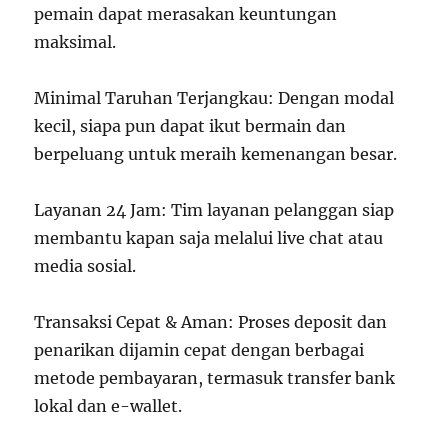
pemain dapat merasakan keuntungan
maksimal.
Minimal Taruhan Terjangkau: Dengan modal
kecil, siapa pun dapat ikut bermain dan
berpeluang untuk meraih kemenangan besar.
Layanan 24 Jam: Tim layanan pelanggan siap
membantu kapan saja melalui live chat atau
media sosial.
Transaksi Cepat & Aman: Proses deposit dan
penarikan dijamin cepat dengan berbagai
metode pembayaran, termasuk transfer bank
lokal dan e-wallet.