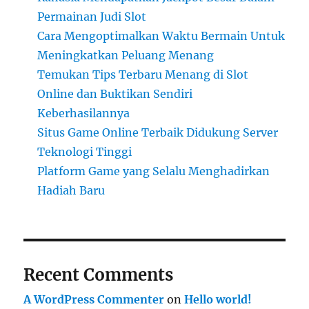
Permainan Judi Slot
Cara Mengoptimalkan Waktu Bermain Untuk
Meningkatkan Peluang Menang
Temukan Tips Terbaru Menang di Slot
Online dan Buktikan Sendiri
Keberhasilannya
Situs Game Online Terbaik Didukung Server
Teknologi Tinggi
Platform Game yang Selalu Menghadirkan
Hadiah Baru
Recent Comments
A WordPress Commenter
on
Hello world!