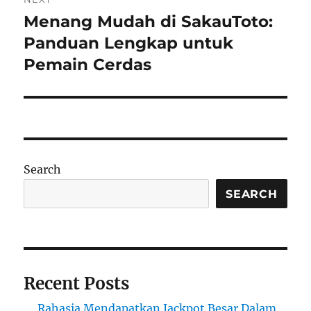
Menang Mudah di SakauToto:
Next
post:
Panduan Lengkap untuk
Pemain Cerdas
Search
SEARCH
Recent Posts
Rahasia Mendapatkan Jackpot Besar Dalam