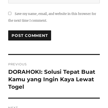
Save my name, email, and website in this browser for
the next time I comment.
Post
PREVIOUS
navigation
DORAHOKI: Solusi Tepat Buat
Previous
post:
Kamu yang Ingin Kaya Lewat
Togel
NEXT