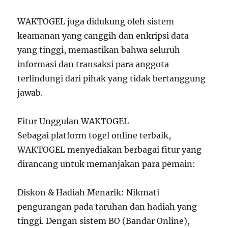
WAKTOGEL juga didukung oleh sistem
keamanan yang canggih dan enkripsi data
yang tinggi, memastikan bahwa seluruh
informasi dan transaksi para anggota
terlindungi dari pihak yang tidak bertanggung
jawab.
Fitur Unggulan WAKTOGEL
Sebagai platform togel online terbaik,
WAKTOGEL menyediakan berbagai fitur yang
dirancang untuk memanjakan para pemain:
Diskon & Hadiah Menarik: Nikmati
pengurangan pada taruhan dan hadiah yang
tinggi. Dengan sistem BO (Bandar Online),