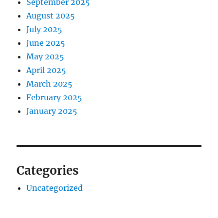
September 2025
August 2025
July 2025
June 2025
May 2025
April 2025
March 2025
February 2025
January 2025
Categories
Uncategorized