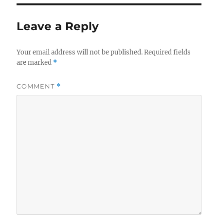
Leave a Reply
Your email address will not be published.
Required fields
are marked
*
COMMENT
*