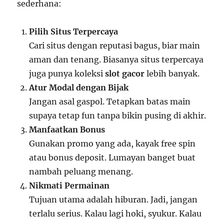
sederhana:
Pilih Situs Terpercaya
Cari situs dengan reputasi bagus, biar main
aman dan tenang. Biasanya situs terpercaya
juga punya koleksi
slot gacor
lebih banyak.
Atur Modal dengan Bijak
Jangan asal gaspol. Tetapkan batas main
supaya tetap fun tanpa bikin pusing di akhir.
Manfaatkan Bonus
Gunakan promo yang ada, kayak free spin
atau bonus deposit. Lumayan banget buat
nambah peluang menang.
Nikmati Permainan
Tujuan utama adalah hiburan. Jadi, jangan
terlalu serius. Kalau lagi hoki, syukur. Kalau