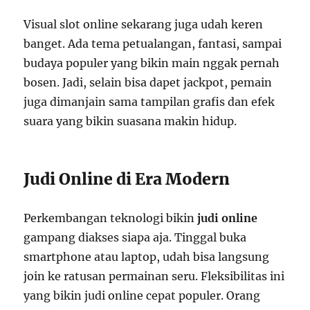
Visual slot online sekarang juga udah keren
banget. Ada tema petualangan, fantasi, sampai
budaya populer yang bikin main nggak pernah
bosen. Jadi, selain bisa dapet jackpot, pemain
juga dimanjain sama tampilan grafis dan efek
suara yang bikin suasana makin hidup.
Judi Online di Era Modern
Perkembangan teknologi bikin
judi online
gampang diakses siapa aja. Tinggal buka
smartphone atau laptop, udah bisa langsung
join ke ratusan permainan seru. Fleksibilitas ini
yang bikin judi online cepat populer. Orang