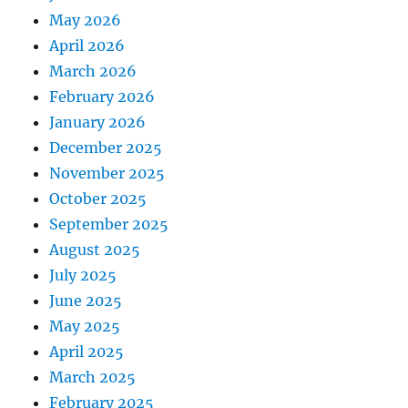
May 2026
April 2026
March 2026
February 2026
January 2026
December 2025
November 2025
October 2025
September 2025
August 2025
July 2025
June 2025
May 2025
April 2025
March 2025
February 2025