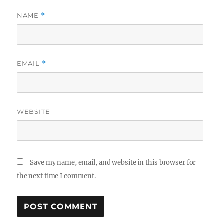
NAME
*
EMAIL
*
WEBSITE
Save my name, email, and website in this browser for
the next time I comment.