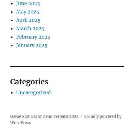
June 2025
May 2025
April 2025
March 2025
February 2025
January 2025
Categories
Uncategorized
Game Slot Gacor Zeus Terbaru 2024
Proudly powered by
WordPress