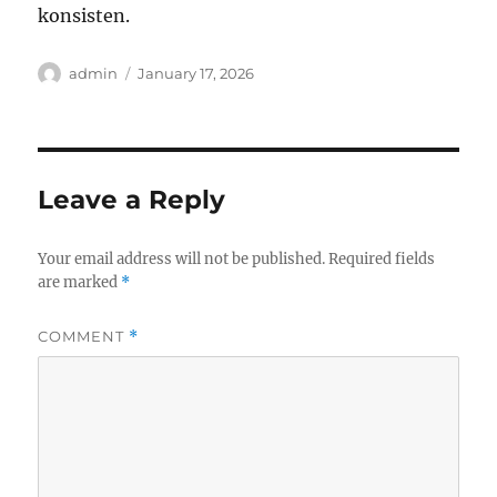
konsisten.
Author
Posted
admin
January 17, 2026
on
Leave a Reply
Your email address will not be published.
Required fields
are marked
*
COMMENT
*