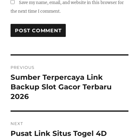
Save my name, email, and website in this browser for
the next time I comment.
Post
PREVIOUS
navigation
Sumber Terpercaya Link
Previous
post:
Backup Slot Gacor Terbaru
2026
NEXT
Pusat Link Situs Togel 4D
Next