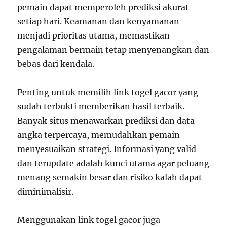
pemain dapat memperoleh prediksi akurat
setiap hari. Keamanan dan kenyamanan
menjadi prioritas utama, memastikan
pengalaman bermain tetap menyenangkan dan
bebas dari kendala.
Penting untuk memilih link togel gacor yang
sudah terbukti memberikan hasil terbaik.
Banyak situs menawarkan prediksi dan data
angka terpercaya, memudahkan pemain
menyesuaikan strategi. Informasi yang valid
dan terupdate adalah kunci utama agar peluang
menang semakin besar dan risiko kalah dapat
diminimalisir.
Menggunakan link togel gacor juga