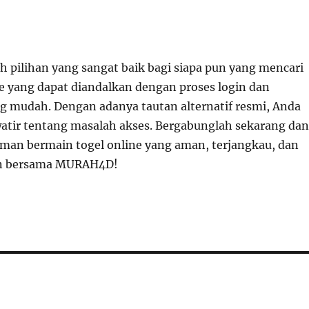
pilihan yang sangat baik bagi siapa pun yang mencari
ne yang dapat diandalkan dengan proses login dan
g mudah. Dengan adanya tautan alternatif resmi, Anda
watir tentang masalah akses. Bergabunglah sekarang dan
man bermain togel online yang aman, terjangkau, dan
 bersama MURAH4D!