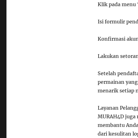
Klik pada menu 
Isi formulir pen
Konfirmasi akun
Lakukan setoran
Setelah pendaf
permainan yang
menarik setiap 
Layanan Pelang
MURAH4D juga me
membantu Anda 
dari kesulitan l