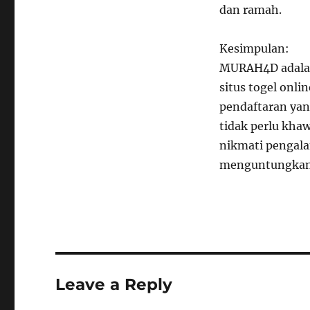
dan ramah.
Kesimpulan:
MURAH4D adalah 
situs togel onli
pendaftaran yan
tidak perlu kha
nikmati pengala
menguntungkan
Leave a Reply