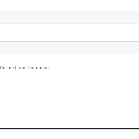
 the next time I comment.