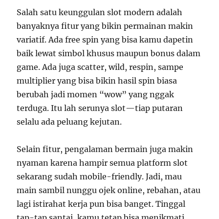
Salah satu keunggulan slot modern adalah
banyaknya fitur yang bikin permainan makin
variatif. Ada free spin yang bisa kamu dapetin
baik lewat simbol khusus maupun bonus dalam
game. Ada juga scatter, wild, respin, sampe
multiplier yang bisa bikin hasil spin biasa
berubah jadi momen “wow” yang nggak
terduga. Itu lah serunya slot—tiap putaran
selalu ada peluang kejutan.
Selain fitur, pengalaman bermain juga makin
nyaman karena hampir semua platform slot
sekarang sudah mobile-friendly. Jadi, mau
main sambil nunggu ojek online, rebahan, atau
lagi istirahat kerja pun bisa banget. Tinggal
tap-tap santai, kamu tetap bisa menikmati