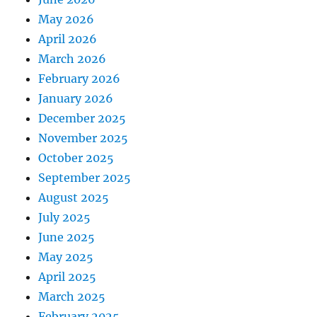
May 2026
April 2026
March 2026
February 2026
January 2026
December 2025
November 2025
October 2025
September 2025
August 2025
July 2025
June 2025
May 2025
April 2025
March 2025
February 2025