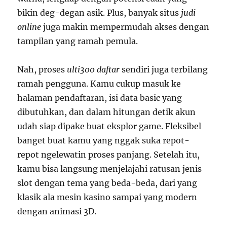
bikin deg-degan asik. Plus, banyak situs
judi
online
juga makin mempermudah akses dengan
tampilan yang ramah pemula.
Nah, proses
ulti300 daftar
sendiri juga terbilang
ramah pengguna. Kamu cukup masuk ke
halaman pendaftaran, isi data basic yang
dibutuhkan, dan dalam hitungan detik akun
udah siap dipake buat eksplor game. Fleksibel
banget buat kamu yang nggak suka repot-
repot ngelewatin proses panjang. Setelah itu,
kamu bisa langsung menjelajahi ratusan jenis
slot dengan tema yang beda-beda, dari yang
klasik ala mesin kasino sampai yang modern
dengan animasi 3D.