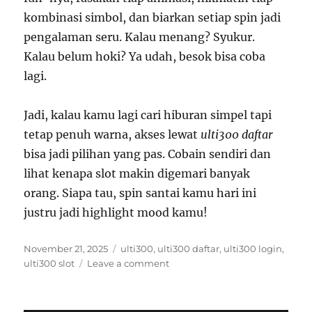
kombinasi simbol, dan biarkan setiap spin jadi
pengalaman seru. Kalau menang? Syukur.
Kalau belum hoki? Ya udah, besok bisa coba
lagi.
Jadi, kalau kamu lagi cari hiburan simpel tapi
tetap penuh warna, akses lewat
ulti300 daftar
bisa jadi pilihan yang pas. Cobain sendiri dan
lihat kenapa slot makin digemari banyak
orang. Siapa tau, spin santai kamu hari ini
justru jadi highlight mood kamu!
Posted
Tags
November 21, 2025
ulti300
,
ulti300 daftar
,
ulti300 login
,
on
on
ulti300 slot
Leave a comment
Spin
Santai
Tanpa