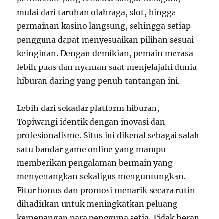
mulai dari taruhan olahraga, slot, hingga
permainan kasino langsung, sehingga setiap
pengguna dapat menyesuaikan pilihan sesuai
keinginan. Dengan demikian, pemain merasa
lebih puas dan nyaman saat menjelajahi dunia
hiburan daring yang penuh tantangan ini.
Lebih dari sekadar platform hiburan,
Topiwangi identik dengan inovasi dan
profesionalisme. Situs ini dikenal sebagai salah
satu bandar game online yang mampu
memberikan pengalaman bermain yang
menyenangkan sekaligus menguntungkan.
Fitur bonus dan promosi menarik secara rutin
dihadirkan untuk meningkatkan peluang
kemenangan para pengguna setia. Tidak heran