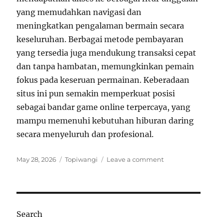
yang memudahkan navigasi dan
meningkatkan pengalaman bermain secara
keseluruhan. Berbagai metode pembayaran
yang tersedia juga mendukung transaksi cepat
dan tanpa hambatan, memungkinkan pemain
fokus pada keseruan permainan. Keberadaan
situs ini pun semakin memperkuat posisi
sebagai bandar game online terpercaya, yang
mampu memenuhi kebutuhan hiburan daring
secara menyeluruh dan profesional.
Posted
Tags
on
May 28, 2026
Topiwangi
Leave a comment
on
Bandar
Game
Online
Paling
Menguntungka
Search