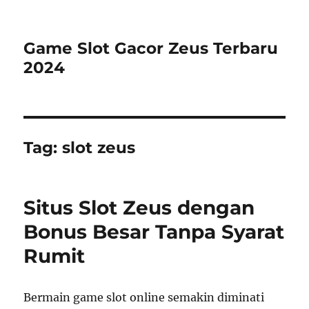
Game Slot Gacor Zeus Terbaru
2024
Tag:
slot zeus
Situs Slot Zeus dengan
Bonus Besar Tanpa Syarat
Rumit
Bermain game slot online semakin diminati