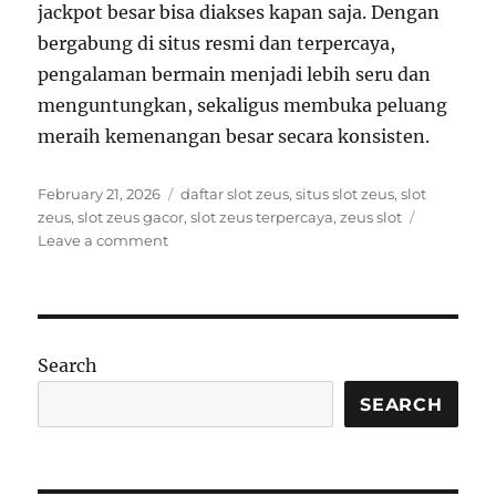
jackpot besar bisa diakses kapan saja. Dengan
bergabung di situs resmi dan terpercaya,
pengalaman bermain menjadi lebih seru dan
menguntungkan, sekaligus membuka peluang
meraih kemenangan besar secara konsisten.
Posted
Tags
February 21, 2026
daftar slot zeus
,
situs slot zeus
,
slot
on
zeus
,
slot zeus gacor
,
slot zeus terpercaya
,
zeus slot
on
Leave a comment
Situs
Slot
Zeus
dengan
Bonus
Search
Besar
Tanpa
SEARCH
Syarat
Rumit