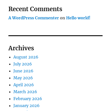
Recent Comments
A WordPress Commenter
on
Hello world!
Archives
August 2026
July 2026
June 2026
May 2026
April 2026
March 2026
February 2026
January 2026