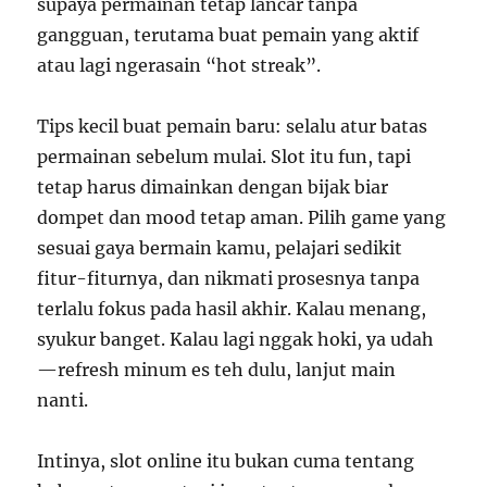
supaya permainan tetap lancar tanpa
gangguan, terutama buat pemain yang aktif
atau lagi ngerasain “hot streak”.
Tips kecil buat pemain baru: selalu atur batas
permainan sebelum mulai. Slot itu fun, tapi
tetap harus dimainkan dengan bijak biar
dompet dan mood tetap aman. Pilih game yang
sesuai gaya bermain kamu, pelajari sedikit
fitur-fiturnya, dan nikmati prosesnya tanpa
terlalu fokus pada hasil akhir. Kalau menang,
syukur banget. Kalau lagi nggak hoki, ya udah
—refresh minum es teh dulu, lanjut main
nanti.
Intinya, slot online itu bukan cuma tentang