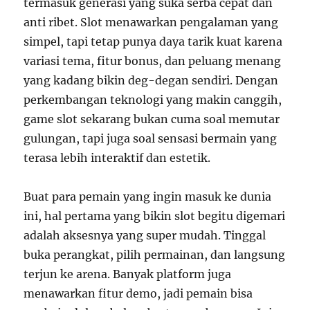
termasuk generasi yang suka serba cepat dan
anti ribet. Slot menawarkan pengalaman yang
simpel, tapi tetap punya daya tarik kuat karena
variasi tema, fitur bonus, dan peluang menang
yang kadang bikin deg-degan sendiri. Dengan
perkembangan teknologi yang makin canggih,
game slot sekarang bukan cuma soal memutar
gulungan, tapi juga soal sensasi bermain yang
terasa lebih interaktif dan estetik.
Buat para pemain yang ingin masuk ke dunia
ini, hal pertama yang bikin slot begitu digemari
adalah aksesnya yang super mudah. Tinggal
buka perangkat, pilih permainan, dan langsung
terjun ke arena. Banyak platform juga
menawarkan fitur demo, jadi pemain bisa