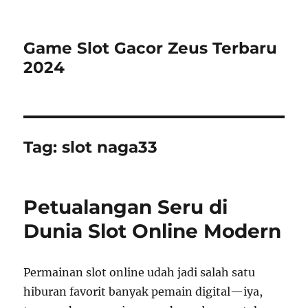
Game Slot Gacor Zeus Terbaru
2024
Tag:
slot naga33
Petualangan Seru di
Dunia Slot Online Modern
Permainan slot online udah jadi salah satu
hiburan favorit banyak pemain digital—iya,