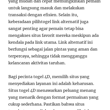
yang mudah dan cepat memungkinkan pemain
untuk langsung masuk dan melakukan
transaksi dengan efisien. Selain itu,
keberadaan pilihtogel link alternatif juga
sangat penting agar pemain tetap bisa
mengakses situs favorit mereka meskipun ada
kendala pada link utama. Link alternatif ini
berfungsi sebagai jalan pintas yang aman dan
terpercaya, sehingga tidak mengganggu
kelancaran aktivitas taruhan.
Bagi pecinta togel 4D, memilih situs yang
menyediakan layanan ini adalah keharusan.
Situs togel 4D menawarkan peluang menang
yang menarik dengan format permainan yang
cukup sederhana. Pastikan bahwa situs