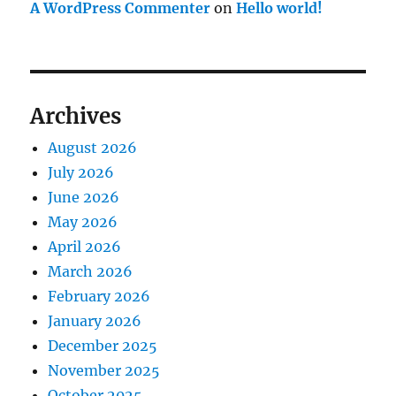
A WordPress Commenter
on
Hello world!
Archives
August 2026
July 2026
June 2026
May 2026
April 2026
March 2026
February 2026
January 2026
December 2025
November 2025
October 2025