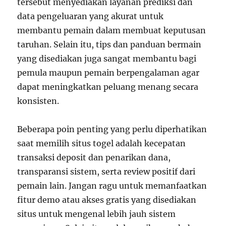
tersebut menyediakan layanan prediksi dan
data pengeluaran yang akurat untuk
membantu pemain dalam membuat keputusan
taruhan. Selain itu, tips dan panduan bermain
yang disediakan juga sangat membantu bagi
pemula maupun pemain berpengalaman agar
dapat meningkatkan peluang menang secara
konsisten.
Beberapa poin penting yang perlu diperhatikan
saat memilih situs togel adalah kecepatan
transaksi deposit dan penarikan dana,
transparansi sistem, serta review positif dari
pemain lain. Jangan ragu untuk memanfaatkan
fitur demo atau akses gratis yang disediakan
situs untuk mengenal lebih jauh sistem