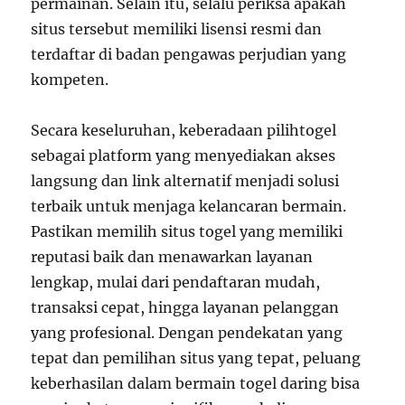
permainan. Selain itu, selalu periksa apakah
situs tersebut memiliki lisensi resmi dan
terdaftar di badan pengawas perjudian yang
kompeten.
Secara keseluruhan, keberadaan pilihtogel
sebagai platform yang menyediakan akses
langsung dan link alternatif menjadi solusi
terbaik untuk menjaga kelancaran bermain.
Pastikan memilih situs togel yang memiliki
reputasi baik dan menawarkan layanan
lengkap, mulai dari pendaftaran mudah,
transaksi cepat, hingga layanan pelanggan
yang profesional. Dengan pendekatan yang
tepat dan pemilihan situs yang tepat, peluang
keberhasilan dalam bermain togel daring bisa