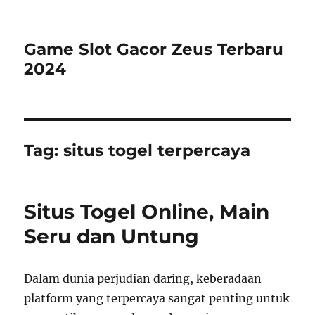
Game Slot Gacor Zeus Terbaru
2024
Tag:
situs togel terpercaya
Situs Togel Online, Main
Seru dan Untung
Dalam dunia perjudian daring, keberadaan
platform yang terpercaya sangat penting untuk