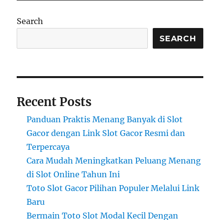
Cocok
untuk
Search
Main
Jangka
SEARCH
Panjang
Recent Posts
Panduan Praktis Menang Banyak di Slot
Gacor dengan Link Slot Gacor Resmi dan
Terpercaya
Cara Mudah Meningkatkan Peluang Menang
di Slot Online Tahun Ini
Toto Slot Gacor Pilihan Populer Melalui Link
Baru
Bermain Toto Slot Modal Kecil Dengan