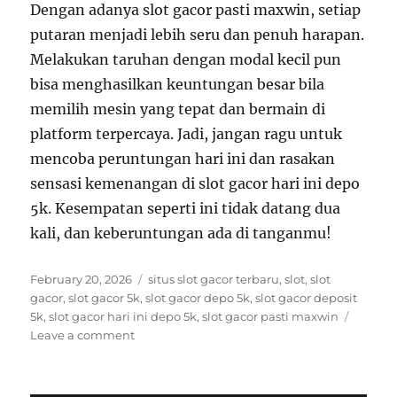
Dengan adanya slot gacor pasti maxwin, setiap
putaran menjadi lebih seru dan penuh harapan.
Melakukan taruhan dengan modal kecil pun
bisa menghasilkan keuntungan besar bila
memilih mesin yang tepat dan bermain di
platform terpercaya. Jadi, jangan ragu untuk
mencoba peruntungan hari ini dan rasakan
sensasi kemenangan di slot gacor hari ini depo
5k. Kesempatan seperti ini tidak datang dua
kali, dan keberuntungan ada di tanganmu!
Posted
Tags
February 20, 2026
situs slot gacor terbaru
,
slot
,
slot
on
gacor
,
slot gacor 5k
,
slot gacor depo 5k
,
slot gacor deposit
5k
,
slot gacor hari ini depo 5k
,
slot gacor pasti maxwin
on
Leave a comment
Slot
Gacor
yang