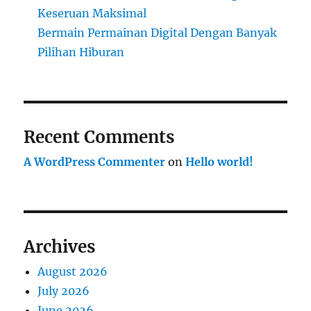
Keseruan Maksimal
Bermain Permainan Digital Dengan Banyak
Pilihan Hiburan
Recent Comments
A WordPress Commenter
on
Hello world!
Archives
August 2026
July 2026
June 2026