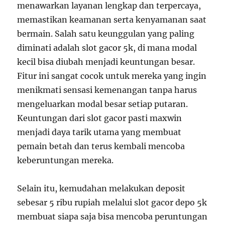
menawarkan layanan lengkap dan terpercaya,
memastikan keamanan serta kenyamanan saat
bermain. Salah satu keunggulan yang paling
diminati adalah slot gacor 5k, di mana modal
kecil bisa diubah menjadi keuntungan besar.
Fitur ini sangat cocok untuk mereka yang ingin
menikmati sensasi kemenangan tanpa harus
mengeluarkan modal besar setiap putaran.
Keuntungan dari slot gacor pasti maxwin
menjadi daya tarik utama yang membuat
pemain betah dan terus kembali mencoba
keberuntungan mereka.
Selain itu, kemudahan melakukan deposit
sebesar 5 ribu rupiah melalui slot gacor depo 5k
membuat siapa saja bisa mencoba peruntungan