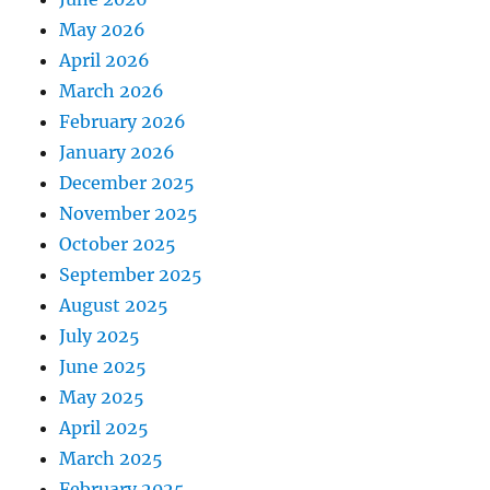
May 2026
April 2026
March 2026
February 2026
January 2026
December 2025
November 2025
October 2025
September 2025
August 2025
July 2025
June 2025
May 2025
April 2025
March 2025
February 2025