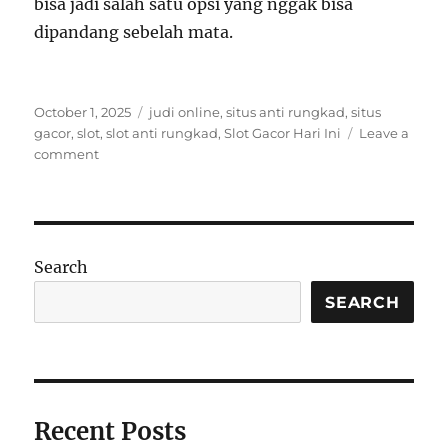
bisa jadi salah satu opsi yang nggak bisa
dipandang sebelah mata.
Posted
Tags
October 1, 2025
judi online
,
situs anti rungkad
,
situs
on
gacor
,
slot
,
slot anti rungkad
,
Slot Gacor Hari Ini
Leave a
on
comment
Sensasi
Digital
yang
Bikin
Malam
Search
Makin
Hidup
SEARCH
Recent Posts