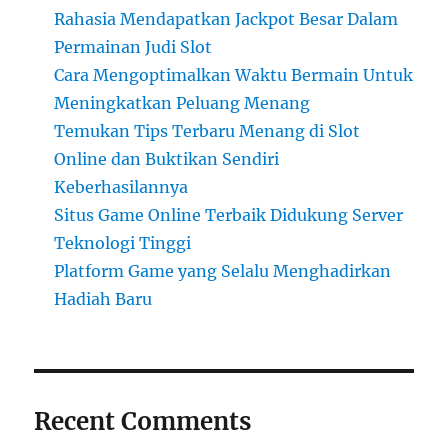
Rahasia Mendapatkan Jackpot Besar Dalam
Permainan Judi Slot
Cara Mengoptimalkan Waktu Bermain Untuk
Meningkatkan Peluang Menang
Temukan Tips Terbaru Menang di Slot
Online dan Buktikan Sendiri
Keberhasilannya
Situs Game Online Terbaik Didukung Server
Teknologi Tinggi
Platform Game yang Selalu Menghadirkan
Hadiah Baru
Recent Comments