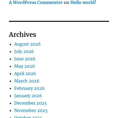
A WordPress Commenter
on
Hello world!
Archives
August 2026
July 2026
June 2026
May 2026
April 2026
March 2026
February 2026
January 2026
December 2025
November 2025
October 2025