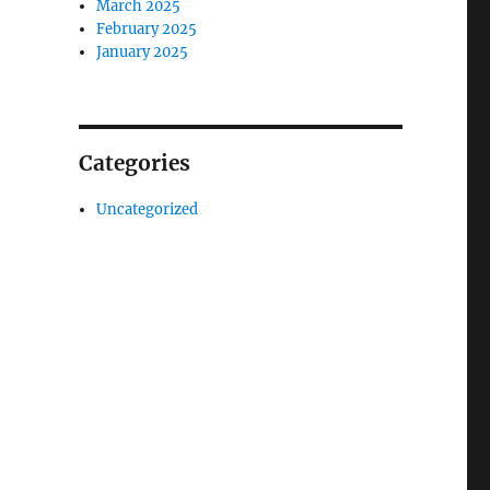
March 2025
February 2025
January 2025
Categories
Uncategorized