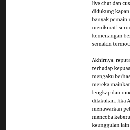
live chat dan c
didukung kapan 
banyak pemain m
menikmati serun
kemenangan ber
semakin termoti
Akhirnya, reput
terhadap kepuas
mengaku berhasi
mereka mainkan
lengkap dan mu
dilakukan. Jika
menawarkan pelu
mencoba keberun
keunggulan lain