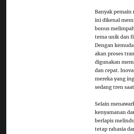
Banyak pemain 
ini dikenal mem
bonus melimpah.
tema unik dan f
Dengan kemuda
akan proses tra
digunakan memas
dan cepat. Inova
mereka yang ing
sedang tren saat 
Selain menawark
kenyamanan dan
berlapis melindu
tetap rahasia da