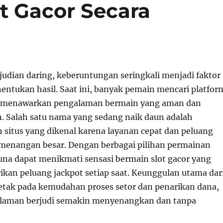
t Gacor Secara
judian daring, keberuntungan seringkali menjadi faktor
ntukan hasil. Saat ini, banyak pemain mencari platfor
g menawarkan pengalaman bermain yang aman dan
 Salah satu nama yang sedang naik daun adalah
h situs yang dikenal karena layanan cepat dan peluang
menangan besar. Dengan berbagai pilihan permainan
na dapat menikmati sensasi bermain slot gacor yang
n peluang jackpot setiap saat. Keunggulan utama dar
rletak pada kemudahan proses setor dan penarikan dana,
aman berjudi semakin menyenangkan dan tanpa