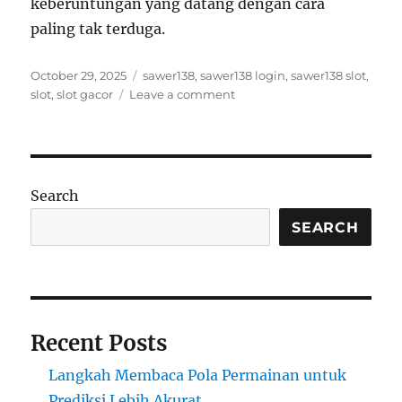
keberuntungan yang datang dengan cara
paling tak terduga.
Posted
Tags
October 29, 2025
sawer138
,
sawer138 login
,
sawer138 slot
,
on
on
slot
,
slot gacor
Leave a comment
Putaran
Keberuntungan
yang
Tak
Terduga
Search
SEARCH
Recent Posts
Langkah Membaca Pola Permainan untuk
Prediksi Lebih Akurat