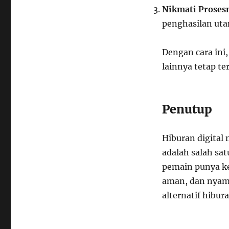
Nikmati Proses
penghasilan uta
Dengan cara ini
lainnya tetap te
Penutup
Hiburan digital
adalah salah sa
pemain punya ke
aman, dan nyama
alternatif hibur