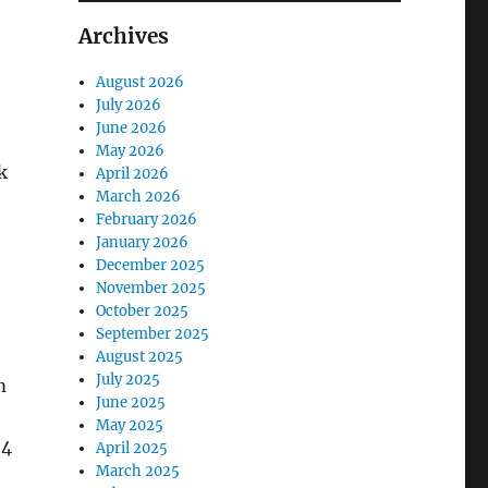
Archives
August 2026
July 2026
June 2026
May 2026
k
April 2026
March 2026
February 2026
January 2026
December 2025
November 2025
October 2025
September 2025
August 2025
July 2025
m
June 2025
May 2025
24
April 2025
March 2025