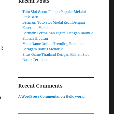
Recent Posts
Toto Slot Gacor Pilihan Populer Melalui
Link Baru
Bermain Toto Slot Modal Kecil Dengan
Keseruan Maksimal
Bermain Permainan Digital Dengan Banyak
Pilihan Hiburan
Main Game Online Trending Bersama
ng
Beragam Bonus Menarik
Situs Game Thailand Dengan Pilihan Slot
Gacor Terupdate
Recent Comments
A WordPress Commenter
on
Hello world!
a