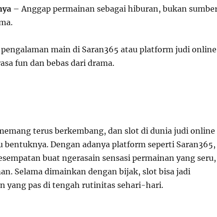
nya
– Anggap permainan sebagai hiburan, bukan sumbe
ma.
, pengalaman main di Saran365 atau platform judi online
rasa fun dan bebas dari drama.
 memang terus berkembang, dan slot di dunia judi online
tu bentuknya. Dengan adanya platform seperti Saran365,
sempatan buat ngerasain sensasi permainan yang seru,
n. Selama dimainkan dengan bijak, slot bisa jadi
an yang pas di tengah rutinitas sehari-hari.