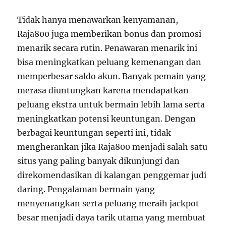
Tidak hanya menawarkan kenyamanan,
Raja800 juga memberikan bonus dan promosi
menarik secara rutin. Penawaran menarik ini
bisa meningkatkan peluang kemenangan dan
memperbesar saldo akun. Banyak pemain yang
merasa diuntungkan karena mendapatkan
peluang ekstra untuk bermain lebih lama serta
meningkatkan potensi keuntungan. Dengan
berbagai keuntungan seperti ini, tidak
mengherankan jika Raja800 menjadi salah satu
situs yang paling banyak dikunjungi dan
direkomendasikan di kalangan penggemar judi
daring. Pengalaman bermain yang
menyenangkan serta peluang meraih jackpot
besar menjadi daya tarik utama yang membuat