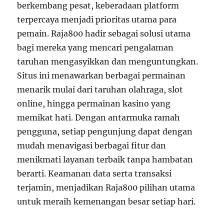
berkembang pesat, keberadaan platform
terpercaya menjadi prioritas utama para
pemain. Raja800 hadir sebagai solusi utama
bagi mereka yang mencari pengalaman
taruhan mengasyikkan dan menguntungkan.
Situs ini menawarkan berbagai permainan
menarik mulai dari taruhan olahraga, slot
online, hingga permainan kasino yang
memikat hati. Dengan antarmuka ramah
pengguna, setiap pengunjung dapat dengan
mudah menavigasi berbagai fitur dan
menikmati layanan terbaik tanpa hambatan
berarti. Keamanan data serta transaksi
terjamin, menjadikan Raja800 pilihan utama
untuk meraih kemenangan besar setiap hari.