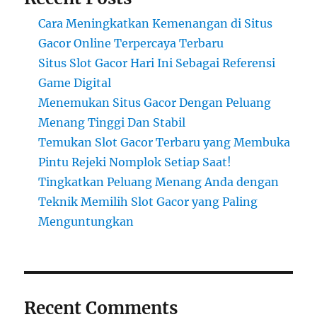
Cara Meningkatkan Kemenangan di Situs
Gacor Online Terpercaya Terbaru
Situs Slot Gacor Hari Ini Sebagai Referensi
Game Digital
Menemukan Situs Gacor Dengan Peluang
Menang Tinggi Dan Stabil
Temukan Slot Gacor Terbaru yang Membuka
Pintu Rejeki Nomplok Setiap Saat!
Tingkatkan Peluang Menang Anda dengan
Teknik Memilih Slot Gacor yang Paling
Menguntungkan
Recent Comments