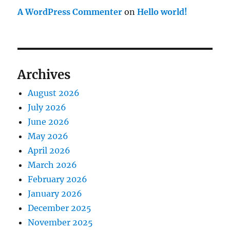
A WordPress Commenter
on
Hello world!
Archives
August 2026
July 2026
June 2026
May 2026
April 2026
March 2026
February 2026
January 2026
December 2025
November 2025