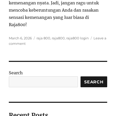
kemenangan nyata. Jadi, jangan ragu untuk
mencoba keberuntungan Anda dan rasakan
sensasi kemenangan yang luar biasa di
Raja800!
Posted
Tags
March 6, 2026
raja 800
,
raja800
,
raja800 login
Leave a
on
on
comment
Pelajari
Taktik
Cerdas
Bermain
Slot
Search
di
Situs
SEARCH
Slot
Gacor
Favorit
Pemain
Recent Posts