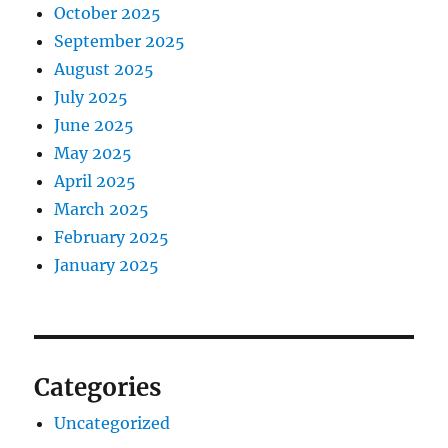
October 2025
September 2025
August 2025
July 2025
June 2025
May 2025
April 2025
March 2025
February 2025
January 2025
Categories
Uncategorized