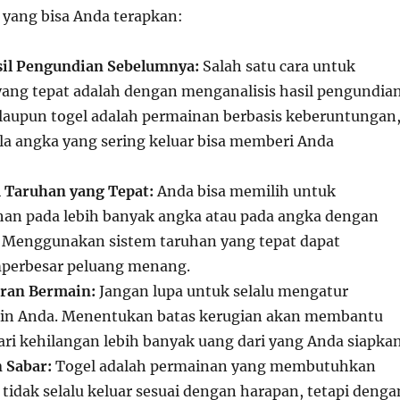
i yang bisa Anda terapkan:
sil Pengundian Sebelumnya:
Salah satu cara untuk
ang tepat adalah dengan menganalisis hasil pengundia
aupun togel adalah permainan berbasis keberuntungan
la angka yang sering keluar bisa memberi Anda
 Taruhan yang Tepat:
Anda bisa memilih untuk
an pada lebih banyak angka atau pada angka dengan
. Menggunakan sistem taruhan yang tepat dapat
erbesar peluang menang.
ran Bermain:
Jangan lupa untuk selalu mengatur
in Anda. Menentukan batas kerugian akan membantu
i kehilangan lebih banyak uang dari yang Anda siapkan
 Sabar:
Togel adalah permainan yang membutuhkan
 tidak selalu keluar sesuai dengan harapan, tetapi denga