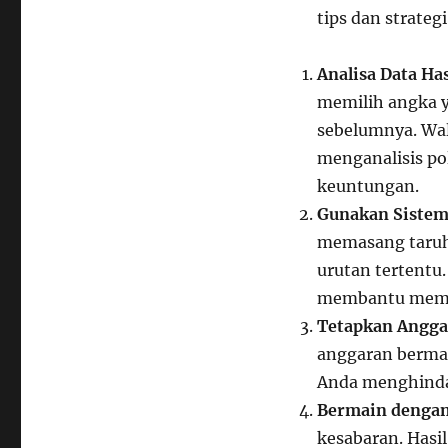
tips dan strateg
Analisa Data Ha
memilih angka y
sebelumnya. Wal
menganalisis po
keuntungan.
Gunakan Sistem
memasang taruh
urutan tertentu
membantu memp
Tetapkan Angga
anggaran berma
Anda menghindar
Bermain dengan
kesabaran. Hasil