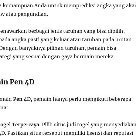
a kemampuan Anda untuk memprediksi angka yang aka
aw atau pengundian.
enawarkan berbagai jenis taruhan yang bisa dipilih,
pada angka pasti yang keluar atau taruhan pada urutan
 Dengan banyaknya pilihan taruhan, pemain bisa
tegi yang sesuai dengan gaya bermain mereka.
in Pen 4D
rmain
Pen 4D
, pemain hanya perlu mengikuti beberapa
ana:
Togel Terpercaya:
Pilih situs judi togel yang menyediaka
. Pastikan situs tersebut memiliki lisensi dan reputasi