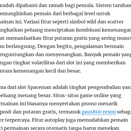
mudah dipahami dan ramah bagi pemula. Sistem taruha
memungkinkan pemain dari berbagai level untuk
nan ini. Variasi fitur seperti simbol wild dan scatter
gkatkan peluang menciptakan kombinasi kemenangan
at memanfaatkan fitur putaran gratis yang sering munc
an berlangsung. Dengan begitu, pengalaman bermain
menguntungkan dan menyenangkan. Banyak pemain yan
gan tingkat volatilitas dari slot ini yang memberikan
tara kemenangan kecil dan besar.
a dari slot Spaceman adalah tingkat pengembalian ya
peluang menang besar. Situs-situs game online yang
mainan ini biasanya menyertakan promo menarik
eposit dan putaran gratis, termasuk
paus800 resmi
sebag
ner terpercaya. Fitur autoplay juga memudahkan pemain
i permainan secara otomatis tanpa harus menekan