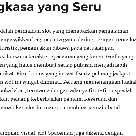
gkasa yang Seru
adalah permainan slot yang menawarkan pengalaman
engasyikkan bagi pecinta game daring. Dengan tema lu
turistik, pemain akan dibawa pada petualangan
i bersama karakter Spaceman yang keren. Grafis yang
si yang halus membuat setiap putaran menjadi lebih
ikat. Fitur bonus yang inovatif serta peluang jackpot
n slot ini sangat diminati. Peluang memenangkan hadia
buka lebar, terutama dengan adanya fitur-fitur spesial
kan peluang keberhasilan pemain. Keseruan dan
 memainkan slot ini mampu membuat pemain betah
 tampilan visual, slot Spaceman juga dikenal dengan