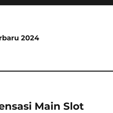
rbaru 2024
ensasi Main Slot