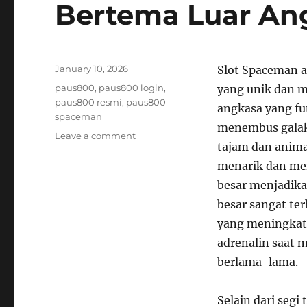
Bertema Luar An
Posted
January 10, 2026
Slot Spaceman 
on
Tags
paus800
,
paus800 login
,
yang unik dan m
paus800 resmi
,
paus800
angkasa yang fu
spaceman
menembus galaks
on
Leave a comment
tajam dan anima
Slot
Spaceman:
menarik dan mem
Sensasi
besar menjadika
Main
besar sangat ter
Slot
Bertema
yang meningkat
Luar
adrenalin saat
Angkasa
berlama-lama.
yang
Seru
Selain dari segi