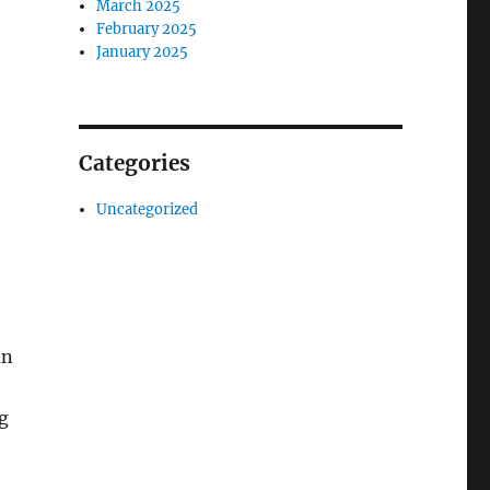
March 2025
February 2025
January 2025
Categories
Uncategorized
an
g