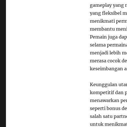
gameplay yang 
yang fleksibel 
menikmati permai
membantu menin
Pemain juga dap
selama permain
menjadi lebih 
merasa cocok den
keseimbangan an
Keunggulan utam
kompetitif dan 
menawarkan per
seperti bonus d
salah satu part
untuk menikmat