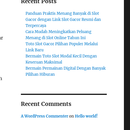
Recent Posts
Panduan Praktis Menang Banyak di Slot
Gacor dengan Link Slot Gacor Resmi dan
Terpercaya
Cara Mudah Meningkatkan Peluang
ar
Menang di Slot Online Tahun Ini
Toto Slot Gacor Pilihan Populer Melalui
Link Baru
Bermain Toto Slot Modal Kecil Dengan
Keseruan Maksimal
Bermain Permainan Digital Dengan Banyak
Pilihan Hiburan
h
Recent Comments
A WordPress Commenter
on
Hello world!