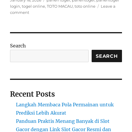
January 18, 2026
panen togel
,
panentogel
,
panentogel
on
login
,
togel online
,
TOTO MACAU
,
toto online
Leave a
on
comment
Rahasia
Menang
Togel
Online
Tiap
Search
Hari
SEARCH
Recent Posts
Langkah Membaca Pola Permainan untuk
Prediksi Lebih Akurat
Panduan Praktis Menang Banyak di Slot
Gacor dengan Link Slot Gacor Resmi dan