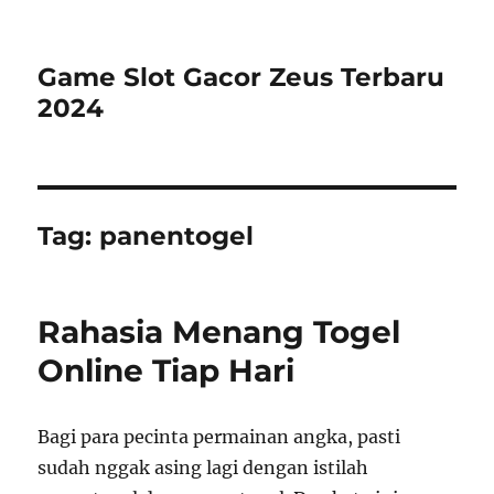
Game Slot Gacor Zeus Terbaru
2024
Tag:
panentogel
Rahasia Menang Togel
Online Tiap Hari
Bagi para pecinta permainan angka, pasti
sudah nggak asing lagi dengan istilah