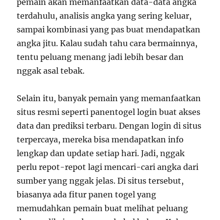
pemain akan memanfaatkan data-data angka
terdahulu, analisis angka yang sering keluar,
sampai kombinasi yang pas buat mendapatkan
angka jitu. Kalau sudah tahu cara bermainnya,
tentu peluang menang jadi lebih besar dan
nggak asal tebak.
Selain itu, banyak pemain yang memanfaatkan
situs resmi seperti panentogel login buat akses
data dan prediksi terbaru. Dengan login di situs
terpercaya, mereka bisa mendapatkan info
lengkap dan update setiap hari. Jadi, nggak
perlu repot-repot lagi mencari-cari angka dari
sumber yang nggak jelas. Di situs tersebut,
biasanya ada fitur panen togel yang
memudahkan pemain buat melihat peluang