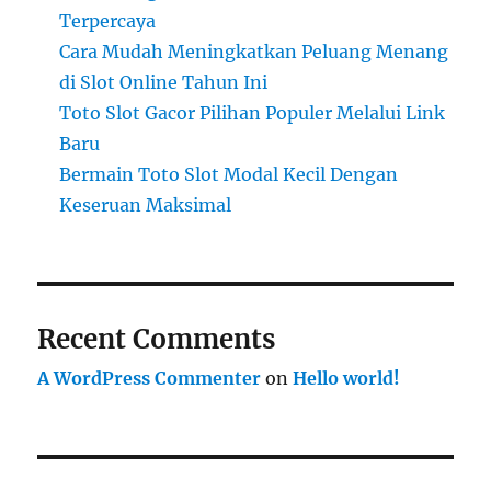
Terpercaya
Cara Mudah Meningkatkan Peluang Menang
di Slot Online Tahun Ini
Toto Slot Gacor Pilihan Populer Melalui Link
Baru
Bermain Toto Slot Modal Kecil Dengan
Keseruan Maksimal
Recent Comments
A WordPress Commenter
on
Hello world!