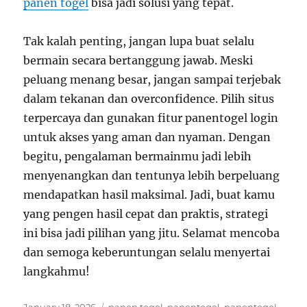
panen togel
bisa jadi solusi yang tepat.
Tak kalah penting, jangan lupa buat selalu
bermain secara bertanggung jawab. Meski
peluang menang besar, jangan sampai terjebak
dalam tekanan dan overconfidence. Pilih situs
terpercaya dan gunakan fitur panentogel login
untuk akses yang aman dan nyaman. Dengan
begitu, pengalaman bermainmu jadi lebih
menyenangkan dan tentunya lebih berpeluang
mendapatkan hasil maksimal. Jadi, buat kamu
yang pengen hasil cepat dan praktis, strategi
ini bisa jadi pilihan yang jitu. Selamat mencoba
dan semoga keberuntungan selalu menyertai
langkahmu!
Posted
Tags