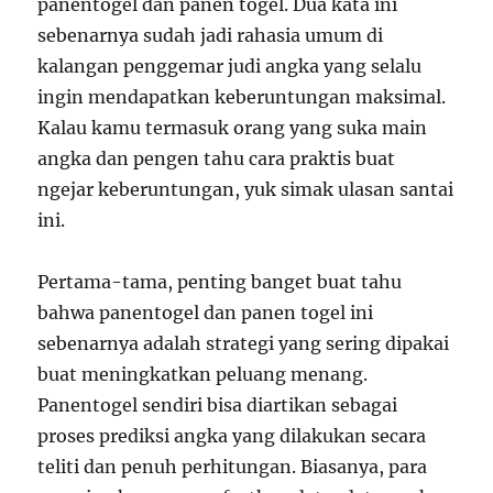
panentogel dan panen togel. Dua kata ini
sebenarnya sudah jadi rahasia umum di
kalangan penggemar judi angka yang selalu
ingin mendapatkan keberuntungan maksimal.
Kalau kamu termasuk orang yang suka main
angka dan pengen tahu cara praktis buat
ngejar keberuntungan, yuk simak ulasan santai
ini.
Pertama-tama, penting banget buat tahu
bahwa panentogel dan panen togel ini
sebenarnya adalah strategi yang sering dipakai
buat meningkatkan peluang menang.
Panentogel sendiri bisa diartikan sebagai
proses prediksi angka yang dilakukan secara
teliti dan penuh perhitungan. Biasanya, para