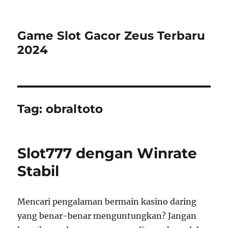
Game Slot Gacor Zeus Terbaru
2024
Tag:
obraltoto
Slot777 dengan Winrate
Stabil
Mencari pengalaman bermain kasino daring
yang benar-benar menguntungkan? Jangan