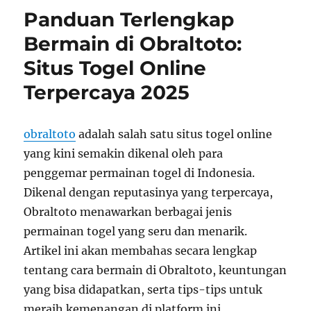
OBRAL4D
Panduan Terlengkap
Toto
Gacor
Bermain di Obraltoto:
dan
Situs Togel Online
Slot
Online
Terpercaya 2025
Terbaik
obraltoto
adalah salah satu situs togel online
yang kini semakin dikenal oleh para
penggemar permainan togel di Indonesia.
Dikenal dengan reputasinya yang terpercaya,
Obraltoto menawarkan berbagai jenis
permainan togel yang seru dan menarik.
Artikel ini akan membahas secara lengkap
tentang cara bermain di Obraltoto, keuntungan
yang bisa didapatkan, serta tips-tips untuk
meraih kemenangan di platform ini.