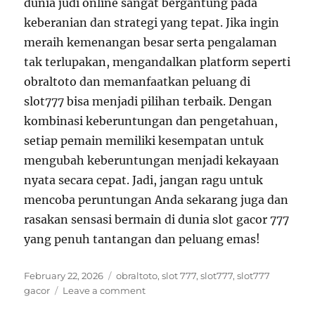
dunia judi online sangat bergantung pada
keberanian dan strategi yang tepat. Jika ingin
meraih kemenangan besar serta pengalaman
tak terlupakan, mengandalkan platform seperti
obraltoto dan memanfaatkan peluang di
slot777 bisa menjadi pilihan terbaik. Dengan
kombinasi keberuntungan dan pengetahuan,
setiap pemain memiliki kesempatan untuk
mengubah keberuntungan menjadi kekayaan
nyata secara cepat. Jadi, jangan ragu untuk
mencoba peruntungan Anda sekarang juga dan
rasakan sensasi bermain di dunia slot gacor 777
yang penuh tantangan dan peluang emas!
Posted
Tags
February 22, 2026
obraltoto
,
slot 777
,
slot777
,
slot777
on
on
gacor
Leave a comment
Slot777