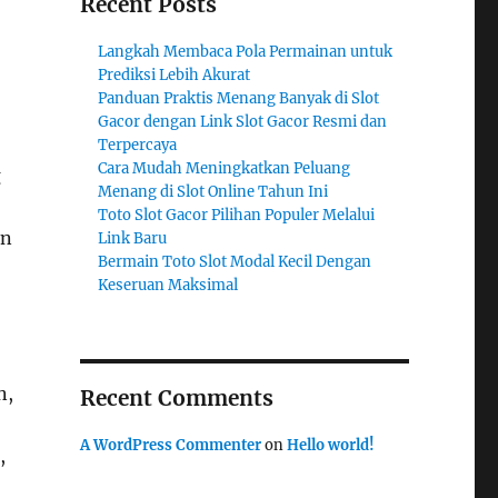
Recent Posts
Langkah Membaca Pola Permainan untuk
Prediksi Lebih Akurat
Panduan Praktis Menang Banyak di Slot
Gacor dengan Link Slot Gacor Resmi dan
Terpercaya
Cara Mudah Meningkatkan Peluang
g
Menang di Slot Online Tahun Ini
Toto Slot Gacor Pilihan Populer Melalui
an
Link Baru
Bermain Toto Slot Modal Kecil Dengan
Keseruan Maksimal
n,
Recent Comments
A WordPress Commenter
on
Hello world!
,