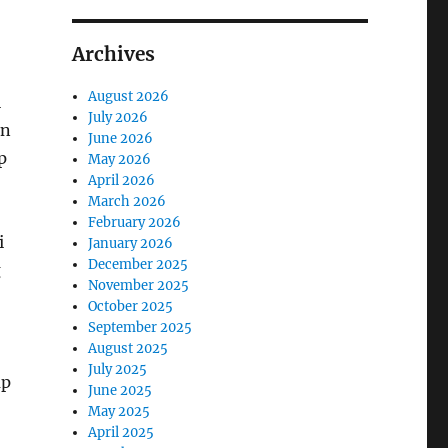
Archives
August 2026
i
July 2026
an
June 2026
p
May 2026
April 2026
March 2026
February 2026
i
January 2026
December 2025
g
November 2025
October 2025
September 2025
August 2025
July 2025
ap
June 2025
May 2025
April 2025