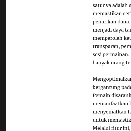
satunya adalah 
memastikan set
penarikan dana. 
menjadi daya t
memperoleh keu
transparan, pem
sesi permainan
banyak orang te
Mengoptimalkan 
bergantung pada
Pemain disarank
memanfaatkan bo
menyematkan fas
untuk memastika
Melalui fitur i