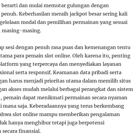
 berarti dan mulai memutar gulungan dengan
 penuh. Keberhasilan meraih jackpot besar sering kali
ngelolaan modal dan pemilihan permainan yang sesuai
n masing-masing.
ap sesi dengan penuh rasa puas dan kemenangan tentu
tama para pemain slot online. Oleh karena itu, penting
latform yang terpercaya dan menyediakan layanan
ional serta responsif. Keamanan data pribadi serta
gan harus menjadi prioritas utama dalam memilih situs
ngan akses mudah melalui berbagai perangkat dan sistem
n, pemain dapat menikmati permainan secara nyaman
di mana saja. Keberadaannya yang terus berkembang
hwa slot online mampu memberikan pengalaman
dak hanya menghibur tetapi juga berpotensi
ecara finansial.