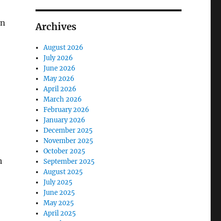
un
Archives
August 2026
July 2026
June 2026
May 2026
April 2026
March 2026
February 2026
January 2026
December 2025
November 2025
October 2025
n
September 2025
August 2025
July 2025
June 2025
May 2025
April 2025