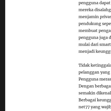
pengguna dapat 
mereka disalahg
menjamin privasi
pendukung seper
membuat pengal
pengguna juga d
mulai dari smart
menjadi keungg
Tidak ketinggal
pelanggan yang 
Pengguna merasa
Dengan berbagai
semakin dikenal
Berbagai keungg
net77 yang waji