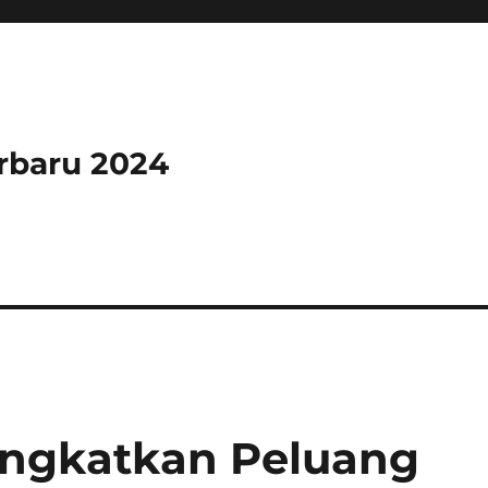
rbaru 2024
ngkatkan Peluang