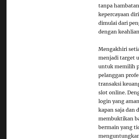
tanpa hambatan
kepercayaan diri
dimulai dari pe
dengan keahlia
Mengakhiri seti
menjadi target u
untuk memilih p
pelanggan profes
transaksi keuan
slot online. De
login yang ama
kapan saja dan 
membuktikan ba
bermain yang ti
menguntungkan s