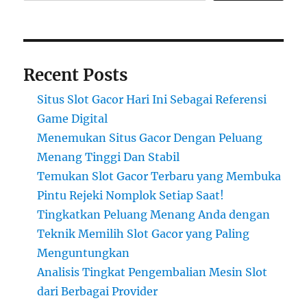
Recent Posts
Situs Slot Gacor Hari Ini Sebagai Referensi
Game Digital
Menemukan Situs Gacor Dengan Peluang
Menang Tinggi Dan Stabil
Temukan Slot Gacor Terbaru yang Membuka
Pintu Rejeki Nomplok Setiap Saat!
Tingkatkan Peluang Menang Anda dengan
Teknik Memilih Slot Gacor yang Paling
Menguntungkan
Analisis Tingkat Pengembalian Mesin Slot
dari Berbagai Provider