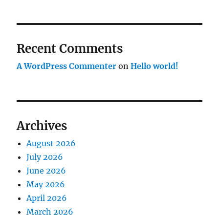
Recent Comments
A WordPress Commenter
on
Hello world!
Archives
August 2026
July 2026
June 2026
May 2026
April 2026
March 2026