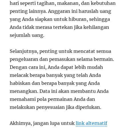
hari seperti tagihan, makanan, dan kebutuhan
penting lainnya. Anggaran ini haruslah uang
yang Anda siapkan untuk hiburan, sehingga
Anda tidak merasa tertekan jika kehilangan
sejumlah uang.
Selanjutnya, penting untuk mencatat semua
pengeluaran dan pemasukan selama bermain.
Dengan cara ini, Anda dapat lebih mudah
melacak berapa banyak yang telah Anda
habiskan dan berapa banyak yang Anda
menangkan. Data ini akan membantu Anda
memahami pola permainan Anda dan
melakukan penyesuaian jika diperlukan.
Akhirnya, jangan lupa untuk
link alternatif