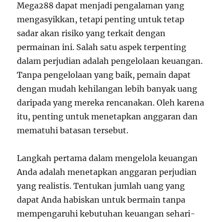
Mega288 dapat menjadi pengalaman yang
mengasyikkan, tetapi penting untuk tetap
sadar akan risiko yang terkait dengan
permainan ini. Salah satu aspek terpenting
dalam perjudian adalah pengelolaan keuangan.
Tanpa pengelolaan yang baik, pemain dapat
dengan mudah kehilangan lebih banyak uang
daripada yang mereka rencanakan. Oleh karena
itu, penting untuk menetapkan anggaran dan
mematuhi batasan tersebut.
Langkah pertama dalam mengelola keuangan
Anda adalah menetapkan anggaran perjudian
yang realistis. Tentukan jumlah uang yang
dapat Anda habiskan untuk bermain tanpa
mempengaruhi kebutuhan keuangan sehari-