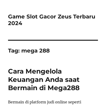
Game Slot Gacor Zeus Terbaru
2024
Tag:
mega 288
Cara Mengelola
Keuangan Anda saat
Bermain di Mega288
Bermain di platform judi online seperti