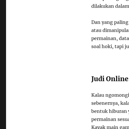
dilakukan dalam
Dan yang paling
atau dimanipulasi
permainan, data
soal hoki, tapi j
Judi Online
Kalau ngomong
sebenernya, kalau
bentuk hiburan y
permainan sesua
Kayak main game