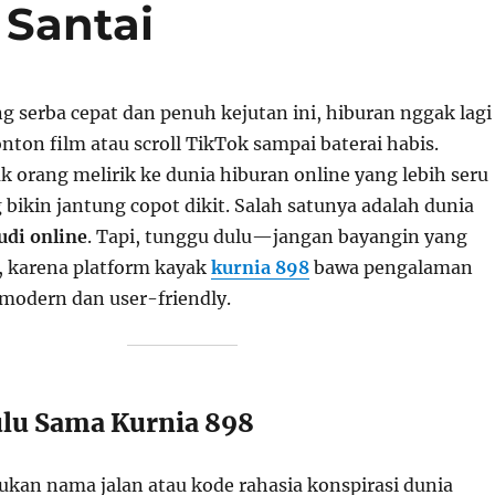
 Santai
ang serba cepat dan penuh kejutan ini, hiburan nggak lagi
nton film atau scroll TikTok sampai baterai habis.
 orang melirik ke dunia hiburan online yang lebih seru
bikin jantung copot dikit. Salah satunya adalah dunia
udi online
. Tapi, tunggu dulu—jangan bayangin yang
 karena platform kayak
kurnia 898
bawa pengalaman
 modern dan user-friendly.
lu Sama Kurnia 898
bukan nama jalan atau kode rahasia konspirasi dunia