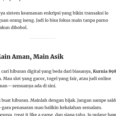
ya sistem keamanan enkripsi yang bikin transaksi lo
uan orang iseng. Jadi lo bisa fokus main tanpa parno
 akun dibobol.
ain Aman, Main Asik
i cari hiburan digital yang beda dari biasanya,
Kurnia 89
. Mau slot yang gacor, togel yang fair, atau judi online
man—semuanya ada di sini.
ni buat hiburan. Mainlah dengan bijak. Jangan sampe sald
-gara penasaran mau balikin kekalahan semalam.
esnya, treat it like a game, dan siapa tahu, lo pulang ba