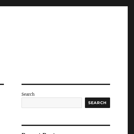
Search
SEARCH