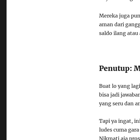
Mereka juga pun
aman dari gangg
saldo ilang atau
Penutup: M
Buat lo yang lag
bisa jadi jawaban
yang seru dan a
Tapi ya ingat, i
ludes cuma gara
Nikmati aja pros