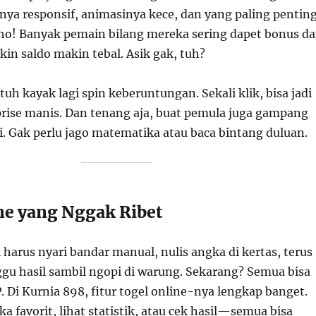
a responsif, animasinya kece, dan yang paling pentin
ho! Banyak pemain bilang mereka sering dapet bonus d
ikin saldo makin tebal. Asik gak, tuh?
 tuh kayak lagi spin keberuntungan. Sekali klik, bisa jadi
rise manis. Dan tenang aja, buat pemula juga gampang
. Gak perlu jago matematika atau baca bintang duluan.
ne yang Nggak Ribet
 harus nyari bandar manual, nulis angka di kertas, terus
u hasil sambil ngopi di warung. Sekarang? Semua bisa
. Di Kurnia 898, fitur togel online-nya lengkap banget.
 favorit, lihat statistik, atau cek hasil—semua bisa